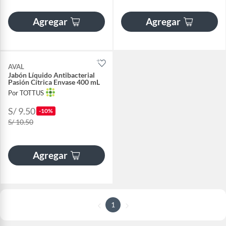
Agregar
Agregar
AVAL
Jabón Líquido Antibacterial
Pasión Cítrica Envase 400 mL
Por TOTTUS
S/ 9.50
-10%
S/ 10.50
Agregar
1