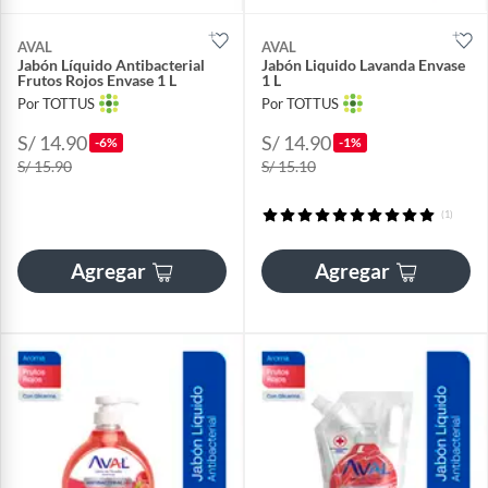
AVAL
AVAL
Jabón Líquido Antibacterial
Jabón Liquido Lavanda Envase
Frutos Rojos Envase 1 L
1 L
Por TOTTUS
Por TOTTUS
S/ 14.90
S/ 14.90
-6%
-1%
S/ 15.90
S/ 15.10
(1)
Agregar
Agregar