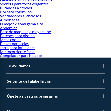
Sockets para focos colgantes
Bufandas a crochet
Corbata color vino
Ventiladores silenciosos
Almohadas
El mejor xiaomi gama alta
Andamios
Base de maquillaje maybelline
Parches para piscina
Mesa cooler
Pinzas para cejas
Jarra para infusiones
Microcorriente facial
Congelador para helados
Te ayudamos
Sé parte de falabella.com
Únete a nuestros programas