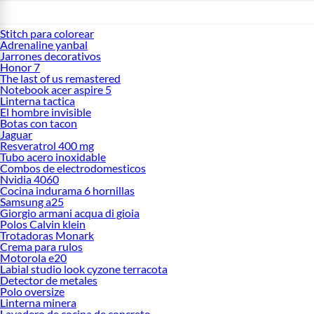
Stitch para colorear
Adrenaline yanbal
Jarrones decorativos
Honor 7
The last of us remastered
Notebook acer aspire 5
Linterna tactica
El hombre invisible
Botas con tacon
Jaguar
Resveratrol 400 mg
Tubo acero inoxidable
Combos de electrodomesticos
Nvidia 4060
Cocina indurama 6 hornillas
Samsung a25
Giorgio armani acqua di gioia
Polos Calvin klein
Trotadoras Monark
Crema para rulos
Motorola e20
Labial studio look cyzone terracota
Detector de metales
Polo oversize
Linterna minera
Lavadero de cocina de concreto