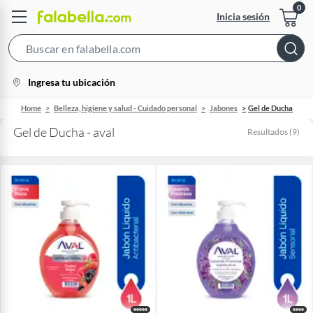
Inicia sesión
Search
Bar
location-
Ingresa tu ubicación
icon
Home
Belleza, higiene y salud - Cuidado personal
Jabones
Gel de Ducha
Gel de Ducha - aval
Resultados
(
9
)