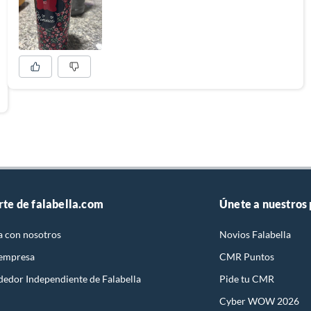
rte de falabella.com
Únete a nuestros
a con nosotros
Novios Falabella
 empresa
CMR Puntos
dedor Independiente de Falabella
Pide tu CMR
Cyber WOW 2026