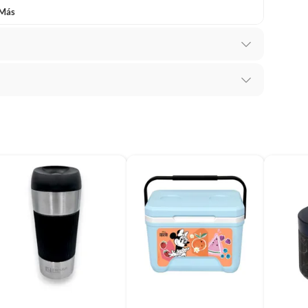
 Más
recibes para hacer una devolución.
erentes, otras con restricciones y algunas que no se
noxidable
ores tienen:
 productos para asfalto, hormigón, albañilería.
s productos para asfalto.
, tecnología, línea blanca, colchones, muebles, bicicletas y