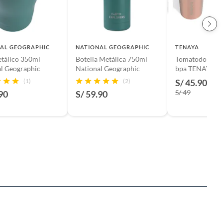
AL GEOGRAPHIC
NATIONAL GEOGRAPHIC
TENAYA
tálico 350ml
Botella Metálica 750ml
Tomatodo acero cañita s
l Geographic
National Geographic
bpa TENAYA
SONOMA720 -
(1)
(2)
S/ 45.90
-6%
S/ 49
90
S/ 59.90