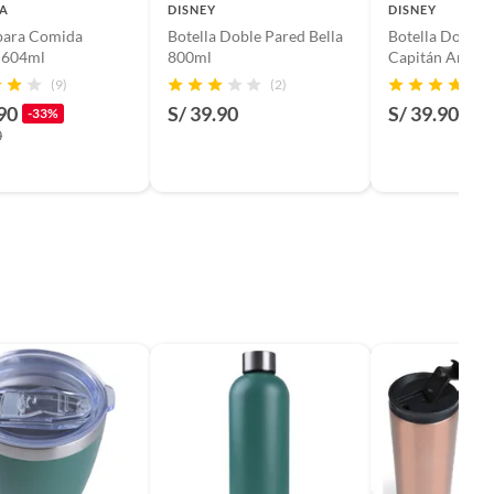
A
DISNEY
DISNEY
para Comida
Botella Doble Pared Bella
Botella Doble 
 604ml
800ml
Capitán Améri
(9)
(2)
90
S/ 39.90
S/ 39.90
-33%
0