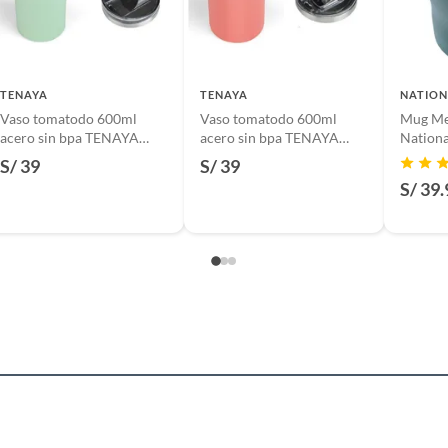
TENAYA
TENAYA
NATION
Vaso tomatodo 600ml
Vaso tomatodo 600ml
Mug Me
acero sin bpa TENAYA
acero sin bpa TENAYA
Nationa
GLACIER600 - Verde claro
GLACIER600 - Terracota
S/ 39
S/ 39
S/ 39.