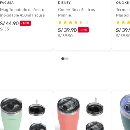
n
FACUSA
DISNEY
QUOKK
Mug Tomatodo de Acero
Cooler Boxx 6 Litros
Termo 
Inoxidable 450ml Facusa
Minnie.
Marbol
S/ 44.90
(2)
-18%
suplementos alimenticios, vitaminas.
S/ 55
S/ 39.90
S/ 39.
idad de 425 ml, ideal para mantener tu bebida a la
-33%
 y la imagen de Minnie Mouse lo hacen único. Recuerda
S/ 59.90
S/ 59.9
baño con señales de uso, sin empaques, etiquetas o sellos.
 mano.