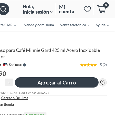
0
Hola
,
Mi
cuenta
Inicia sesión
eta CMR
Vende y comisiona
Venta telefónica
Ayuda
o
f
n
I
so para Café Minnie Gard 425 ml Acero Inoxidable
r
e
lor
l
l
e
5 (2)
r
Sodimac
S
.90
Agregar al Carro
+
: 132037670
Cód. tienda: 9046577
n
Cercado De Lima
en tienda
cho a domicilio
Llega mañana