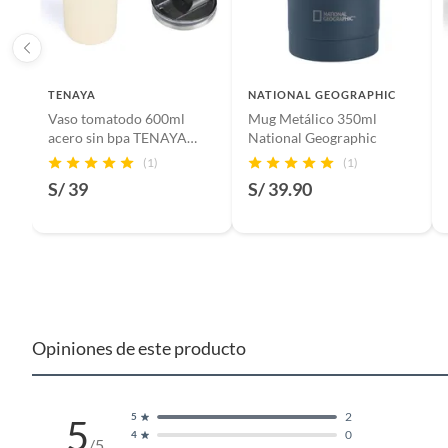
TENAYA
NATIONAL GEOGRAPHIC
Vaso tomatodo 600ml
Mug Metálico 350ml
acero sin bpa TENAYA
National Geographic
GLACIER600 - Crema
(1)
(1)
S/ 39
S/ 39.90
Opiniones de este producto
2
5
5
0
4
/5