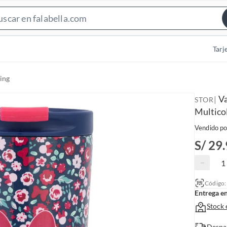
S
e
a
Tarj
r
c
ing
h
B
Va
|
STOR
a
Multico
r
Vendido po
S/ 29
−
Código
Entrega e
Stock 
Despa