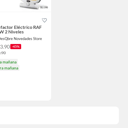
factor Eléctrico RAF
W 2 Niveles
DesQbre Novedades Store
43.90
-45%
9.90
ga mañana
ira mañana