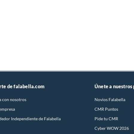
rte de falabella.com
Únete a nuestros
a con nosotros
Novios Falabella
 empresa
CMR Puntos
dedor Independiente de Falabella
Pide tu CMR
Cyber WOW 2026