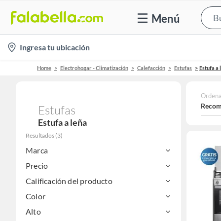
Menú
location-
Ingresa tu ubicación
icon
Home
Electrohogar - Climatización
Calefacción
Estufas
Estufa a 
Ordena
Recom
Estufas
Estufa a leña
Resultados
(
3
)
Marca
Precio
Calificación del producto
Color
Alto