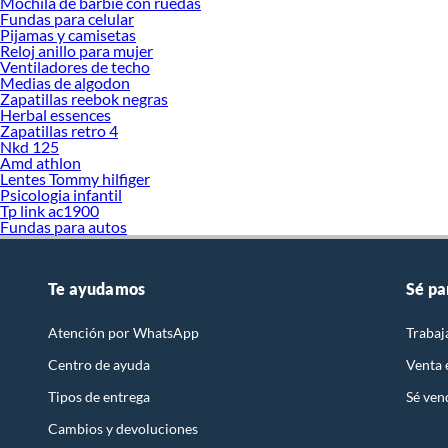
Mochila de barbie con ruedas
Fundas para celular
Pijamas y camisetas
Reloj anillo para mujer
Ventiladores de techo
Medias de algodon
Zapatillas reebok negras
Herbal essences
Zapatillas retro 4
Nkd 125
Amd athlon
Lentes Tommy hilfiger
Psicologia infantil
Tp link ac1900
Fundas para autos
Te ayudamos
Sé pa
Atención por WhatsApp
Trabaj
Centro de ayuda
Venta
Tipos de entrega
Sé ven
Cambios y devoluciones