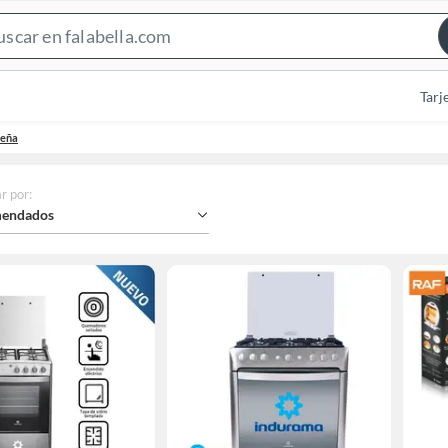
Search
Bar
Tarj
leña
r por
:
endados