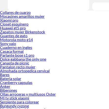
Collares de cuarzo
Mocasines amarillos mujer
Xiaomi pro
Closet esquinero
Huawei gt5 pro
Zapatos mujer Birkenstock
Guantes de gato
Motorola moto g14
Sony vaio
Cuaderno en ingles
Casaca formal
Parlante bose s1 pro
Dolce gabbana the only one
Canasta de picnic
Pantalon recto mujer
Almohada ortopedica cervical
Bares
Bateria solar
Cranberry capsulas
Anker
Biberones
Ollas arroceras y multiusos Oster
Mi tv stick xiaomi
Serpiente para colorear
Burgundy cyzone