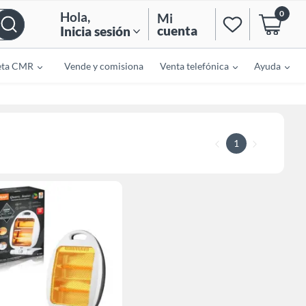
0
Hola
,
Mi
cuenta
Inicia sesión
eta CMR
Vende y comisiona
Venta telefónica
Ayuda
1