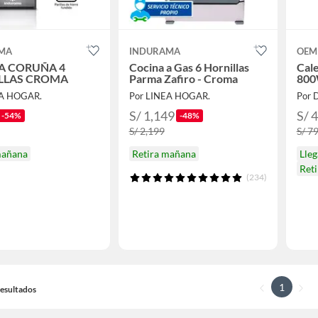
MA
INDURAMA
OEM
A CORUÑA 4
Cocina a Gas 6 Hornillas
Cale
LLAS CROMA
Parma Zafiro - Croma
800
EA HOGAR.
Por LINEA HOGAR.
Por 
S/ 1,149
S/ 
-54%
-48%
S/ 2,199
S/ 7
mañana
Retira mañana
Lle
Ret
(234)
1
 Resultados