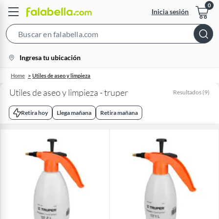
Inicia sesión
Search
Bar
location-
Ingresa tu ubicación
icon
Home
Utiles de aseo y limpieza
Utiles de aseo y limpieza - truper
Resultados
(
9
)
Retira hoy
Llega mañana
Retira mañana