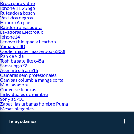
Broca para vidrio
Iphone 11 256gb
Ruteadora bosch
Vestidos negros
Honor x6a plus
Batidora amasadora
Lavadoras Electrolux
Iphone14
Lenovo thinkpad x1 carbon
Yamaha c40
Cooler master masterbox q300l
Pan de vida
Toshiba satellite c45a
Samsung a72
Acer nitro 5 an515
Camaras semiprofesionales
Camisas columbia manga corta
Mini lavadora
Converse blancas
Individuales de mimbre
Sony a6700
Zapatillas urbanas hombre Puma
Mesas plegables
Te ayudamos