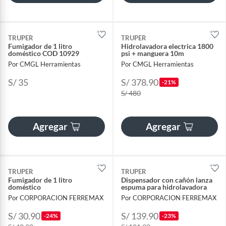
TRUPER
TRUPER
Fumigador de 1 litro
Hidrolavadora electrica 1800
doméstico COD 10929
psi + manguera 10m
Por CMGL Herramientas
Por CMGL Herramientas
S/ 35
S/ 378.90
-21%
S/ 480
Agregar
Agregar
TRUPER
TRUPER
Fumigador de 1 litro
Dispensador con cañón lanza
doméstico
espuma para hidrolavadora
Por CORPORACION FERREMAX
Por CORPORACION FERREMAX
S/ 30.90
S/ 139.90
-24%
-23%