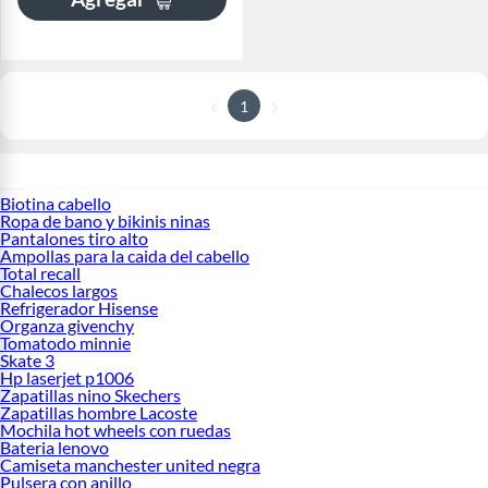
1
Biotina cabello
Ropa de bano y bikinis ninas
Pantalones tiro alto
Ampollas para la caida del cabello
Total recall
Chalecos largos
Refrigerador Hisense
Organza givenchy
Tomatodo minnie
Skate 3
Hp laserjet p1006
Zapatillas nino Skechers
Zapatillas hombre Lacoste
Mochila hot wheels con ruedas
Bateria lenovo
Camiseta manchester united negra
Pulsera con anillo