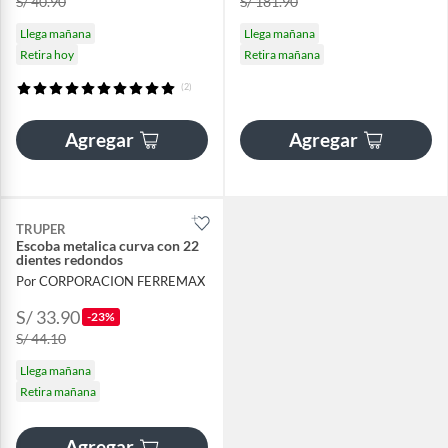
S/ 40.90
S/ 181.90
Llega mañana
Llega mañana
Retira hoy
Retira mañana
(2)
Agregar
Agregar
TRUPER
Escoba metalica curva con 22
dientes redondos
Por CORPORACION FERREMAX
S/ 33.90
-23%
S/ 44.10
Llega mañana
Retira mañana
Agregar