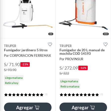
TRUPER
TRUPER
Fumigador jardinero 5 litros
Fumigador de 20 L manual de
mochila COD 14193
Por CORPORACION FERREMAX
Por PROVINSUR
S/ 71.90
-23%
S/ 272.09
-16%
S/ 93.90
S/ 322
Llega mañana
Llega mañana
Retira hoy
Retira mañana
(1)
(1)
Agregar
Agregar