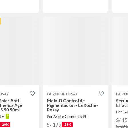
OSAY
LA ROCHE POSAY
LA RO
Solar Anti-
Mela-D Control de
Serum
thelios Age
Pigmentación - La Roche-
Effac
S 50 50ml
Posay
Por F
LLA
Por Aspire Cosmetics PE
S/ 15
S/ 179
-20%
-23%
S/ 204