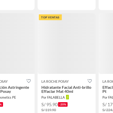
TOP VENTAS
OSAY
LA ROCHE POSAY
LA RO
oción Astringente
Hidratante Facial Anti-brillo
Effac
-Posay
Effaclar Mat 40ml
Pt
osmetics PE
Por FALABELLA
Por F
S/ 95.90
S/ 17
%
-20%
S/ 119.90
S/ 224