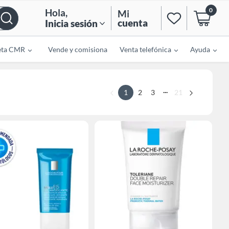
0
Hola
,
Mi
cuenta
Inicia sesión
eta CMR
Vende y comisiona
Venta telefónica
Ayuda
...
1
2
3
21