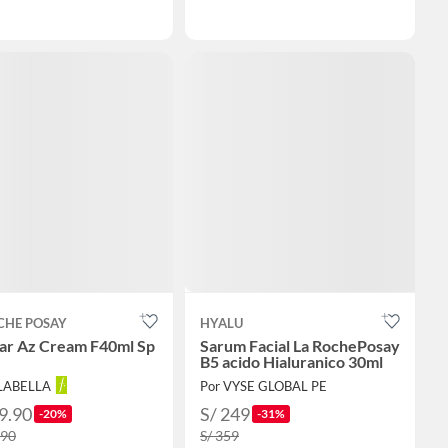
CHE POSAY
HYALU
lar Az Cream F40ml Sp
Sarum Facial La RochePosay
B5 acido Hialuranico 30ml
ALABELLA
Por VYSE GLOBAL PE
9.90
S/ 249
-20%
-31%
.90
S/ 359