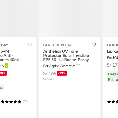
OSAY
LA ROCHE POSAY
LA RO
Duo+M
Anthelios UV Tone
Lipik
o Anti-
Protector Solar Invisible
Por F
iones 40ml
FPS 50 - La Roche-Posay
S/ 17
LLA
Por Aspire Cosmetics PE
S/ 169
20%
-23%
Llega
S/ 220
Retir
na
(70)