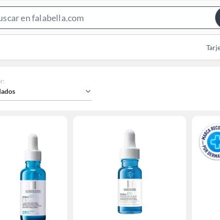
Search
Bar
Tarj
r
:
ados