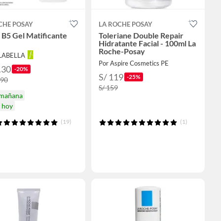
CHE POSAY
LA ROCHE POSAY
 B5 Gel Matificante
Toleriane Double Repair
Hidratante Facial - 100ml La
Roche-Posay
ALABELLA
Por Aspire Cosmetics PE
.30
-20%
S/ 119
-25%
.90
S/ 159
 mañana
a hoy
(19)
(1)