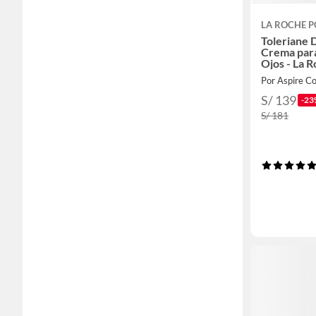
LA ROCHE P
Toleriane 
Crema par
Ojos - La 
Por Aspire C
S/ 139
-23
S/ 181