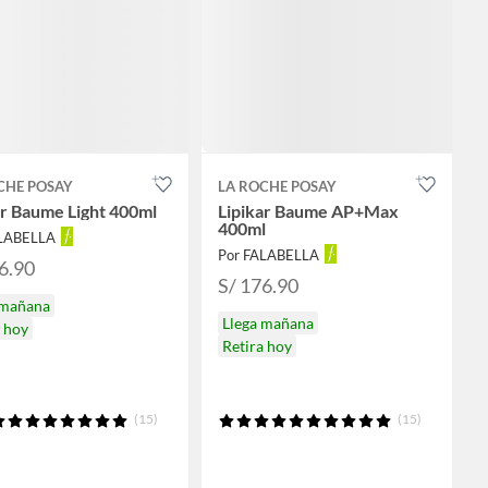
CHE POSAY
LA ROCHE POSAY
ar Baume Light 400ml
Lipikar Baume AP+Max
400ml
ALABELLA
Por FALABELLA
6.90
S/ 176.90
 mañana
Llega mañana
a hoy
Retira hoy
(15)
(15)