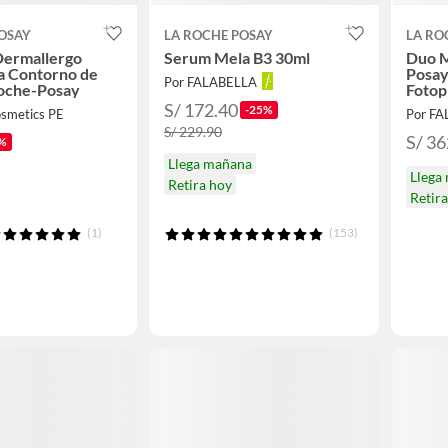
OSAY
LA ROCHE POSAY
LA RO
Dermallergo
Serum Mela B3 30ml
Duo M
a Contorno de
Posay
Por FALABELLA
Roche-Posay
Fotop
Mune
S/ 172.40
-25%
osmetics PE
Por F
S/ 229.90
S/ 36
%
Llega mañana
Llega
Retira hoy
Retir
(1)
(153)