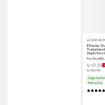
LA ROCHE P
Effaclar 
Tratamient
imperfecc
Por FALABE
S/ 97.50
-
S/ 121.90
Llega maña
Retira hoy