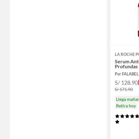
LA ROCHE P
Serum Anti
Profundas 
Por FALABE
S/ 128.90
S/ 171.90
Llega maña
Retira hoy