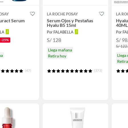
OSAY
LA ROCHE POSAY
LA RO
Suract Serum
Serum Ojos y Pestañas
Hyalu
Hyalu B5 15ml
40ML
LLA
Por FALABELLA
Por F
S/ 128
S/ 98
-25%
S/ 122
Llega mañana
na
Llega
Retira hoy
Retir
(47)
(373)