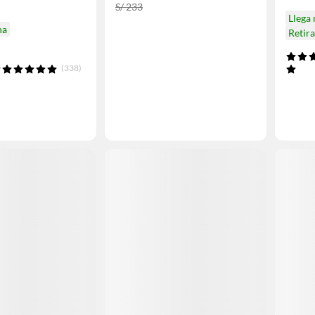
S/ 233
Llega
na
Retir
(338)