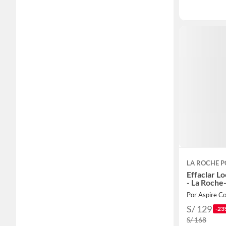
LA ROCHE P
Effaclar L
- La Roche
Por Aspire C
S/ 129
-23
S/ 168