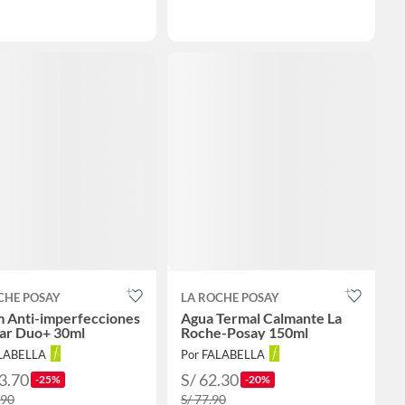
CHE POSAY
LA ROCHE POSAY
 Anti-imperfecciones
Agua Termal Calmante La
lar Duo+ 30ml
Roche-Posay 150ml
ALABELLA
Por FALABELLA
3.70
S/ 62.30
-25%
-20%
.90
S/ 77.90