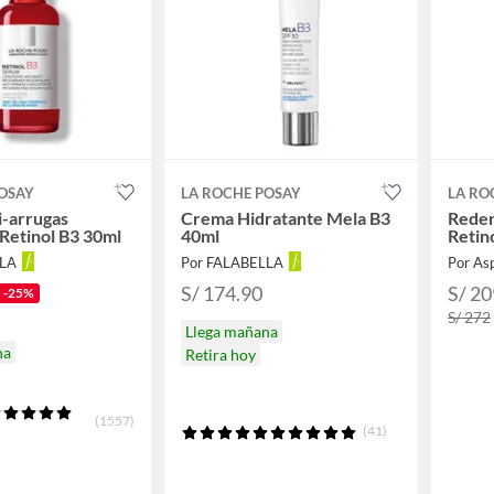
OSAY
LA ROCHE POSAY
LA RO
-arrugas
Crema Hidratante Mela B3
Reder
Retinol B3 30ml
40ml
Retin
LLA
Por FALABELLA
Por As
S/ 174.90
S/ 20
-25%
S/ 272
Llega mañana
na
Retira hoy
(1557)
(41)