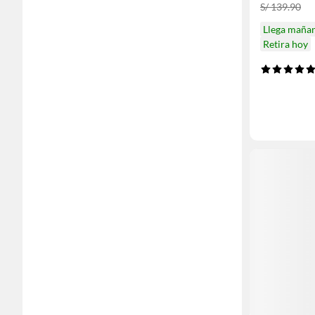
S/ 139.90
Llega maña
Retira hoy