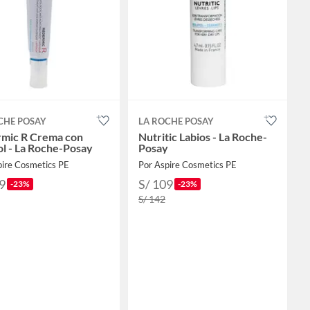
CHE POSAY
LA ROCHE POSAY
mic R Crema con
Nutritic Labios - La Roche-
ol - La Roche-Posay
Posay
pire Cosmetics PE
Por Aspire Cosmetics PE
9
S/ 109
-23%
-23%
S/ 142