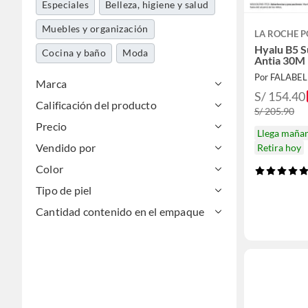
Especiales
Belleza, higiene y salud
Muebles y organización
LA ROCHE P
Hyalu B5 
Cocina y baño
Moda
Antia 30M
Por FALABE
Marca
S/ 154.40
Calificación del producto
S/ 205.90
Precio
Llega maña
Vendido por
Retira hoy
Color
Tipo de piel
Cantidad contenido en el empaque