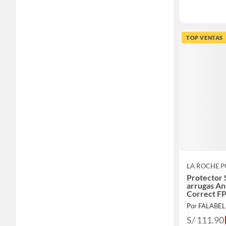
TOP VENTAS
LA ROCHE P
Protector 
arrugas An
Correct FP
Por FALABE
S/ 111.90