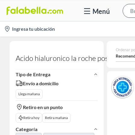
Menú
location-
Ingresa tu ubicación
icon
Ordenar po
Recomend
Acido hialuronico la roche posay
Tipo de Entrega
Envío a domicilio
Llega mañana
Retiro en un punto
Retira hoy
Retira mañana
Categoría