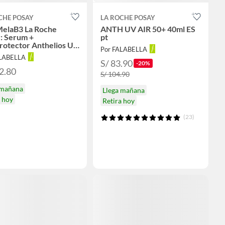
CHE POSAY
LA ROCHE POSAY
elaB3 La Roche
ANTH UV AIR 50+ 40ml ES
: Serum +
pt
rotector Anthelios UV
Por FALABELLA
ALABELLA
S/ 83.90
-20%
2.80
S/ 104.90
 mañana
Llega mañana
a hoy
Retira hoy
(23)