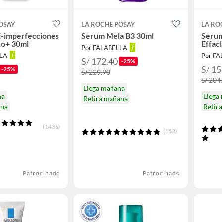
OSAY
LA ROCHE POSAY
LA RO
i-imperfecciones
Serum Mela B3 30ml
Serum
uo+ 30ml
Effac
Por FALABELLA
LLA
Por F
S/ 172.40
-25%
S/ 15
-25%
S/ 229.90
S/ 204
Llega mañana
na
Llega
Retira mañana
ana
Retir
(1436)
(152)
Patrocinado
Patrocinado