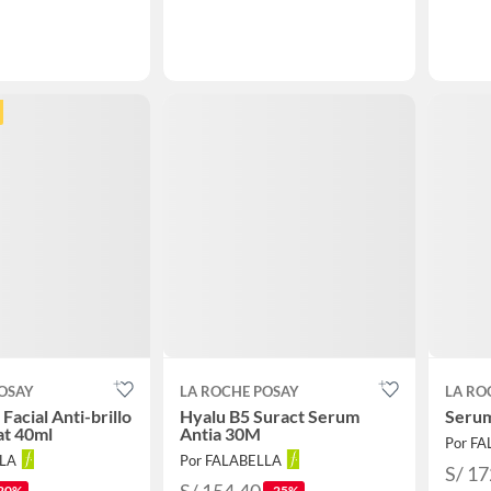
OSAY
LA ROCHE POSAY
LA RO
Facial Anti-brillo
Hyalu B5 Suract Serum
Serum
at 40ml
Antia 30M
Por F
LLA
Por FALABELLA
S/ 17
S/ 154.40
20%
-25%