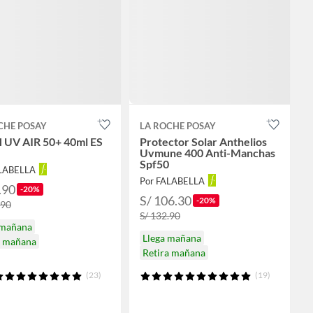
CHE POSAY
LA ROCHE POSAY
UV AIR 50+ 40ml ES
Protector Solar Anthelios
Uvmune 400 Anti-Manchas
Spf50
ALABELLA
Por FALABELLA
.90
-20%
S/ 106.30
-20%
.90
S/ 132.90
 mañana
Llega mañana
a mañana
Retira mañana
(23)
(19)