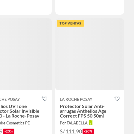
TOP VENTAS
CHE POSAY
LA ROCHE POSAY
lios UV Tone
Protector Solar Anti-
tor Solar Invisible
arrugas Anthelios Age
0 - La Roche-Posay
Correct FPS 50 50ml
pire Cosmetics PE
Por FALABELLA
9
S/ 111.90
-23%
-20%