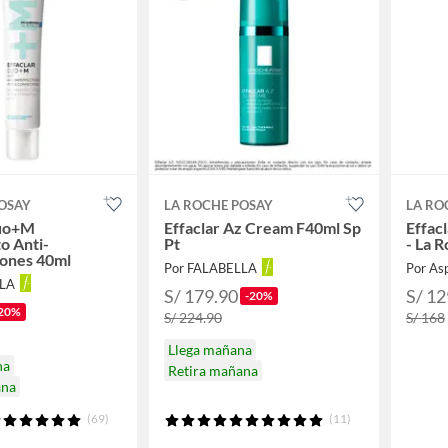
OSAY
LA ROCHE POSAY
LA RO
Duo+M
Effaclar Az Cream F40ml Sp
Effac
o Anti-
Pt
- La 
iones 40ml
Por FALABELLA
Por As
LLA
S/ 179.90
S/ 12
-20%
20%
S/ 224.90
S/ 168
Llega mañana
na
Retira mañana
ana
(69)
(11)