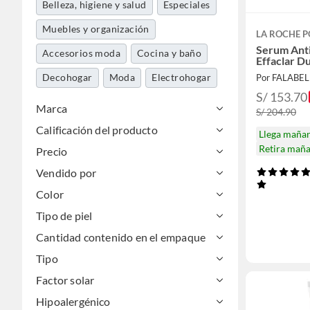
Belleza, higiene y salud
Especiales
Muebles y organización
LA ROCHE P
Serum Ant
Accesorios moda
Cocina y baño
Effaclar D
Decohogar
Moda
Electrohogar
Por FALABE
S/ 153.70
Marca
S/ 204.90
Calificación del producto
Llega maña
Retira mañ
Precio
Vendido por
Color
Tipo de piel
Cantidad contenido en el empaque
Tipo
Factor solar
Hipoalergénico