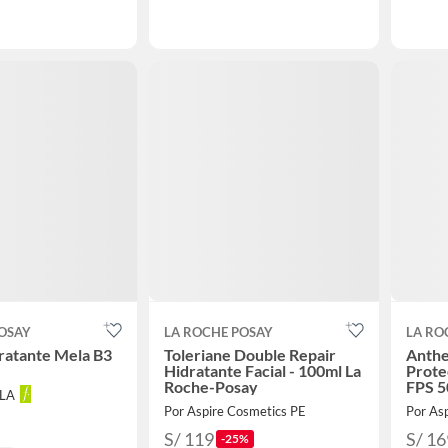
OSAY
LA ROCHE POSAY
LA RO
ratante Mela B3
Toleriane Double Repair
Anthe
Hidratante Facial - 100ml La
Protec
Roche-Posay
FPS 5
LLA
Por Aspire Cosmetics PE
Por As
S/ 119
S/ 16
-25%