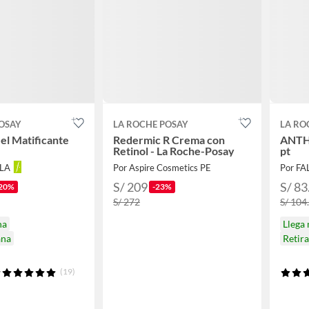
OSAY
LA ROCHE POSAY
LA RO
el Matificante
Redermic R Crema con
ANTH 
Retinol - La Roche-Posay
pt
LLA
Por Aspire Cosmetics PE
Por F
S/ 209
S/ 83
20%
-23%
S/ 272
S/ 104
na
Llega
ana
Retir
(19)