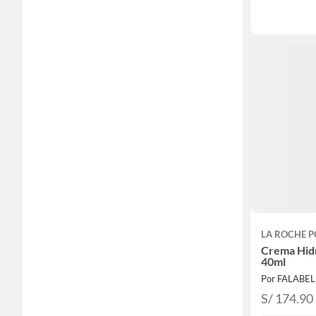
LA ROCHE P
Crema Hid
40ml
Por FALABE
S/ 174.90