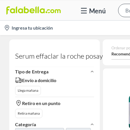
Menú
location-
Ingresa tu ubicación
icon
Ordenar po
Recomend
Serum effaclar la roche posay
Tipo de Entrega
Envío a domicilio
Llega mañana
Retiro en un punto
Retira mañana
Categoría