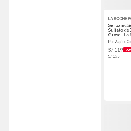
LA ROCHE P
Serozinc S
Sulfato de 
Grasa - La
Por Aspire C
S/ 119
-23
S/ 155