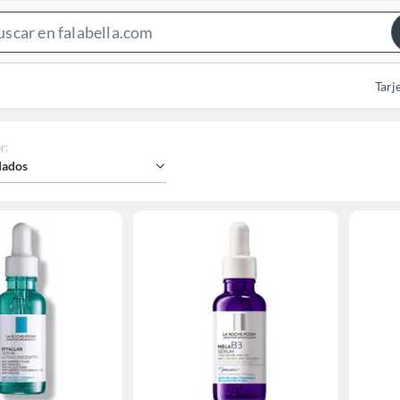
Search
Bar
Tarj
r
:
ados