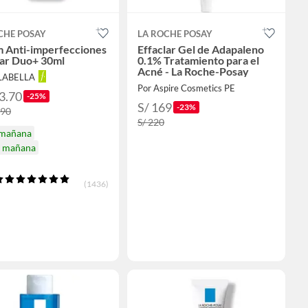
CHE POSAY
LA ROCHE POSAY
 Anti-imperfecciones
Effaclar Gel de Adapaleno
lar Duo+ 30ml
0.1% Tratamiento para el
Acné - La Roche-Posay
ALABELLA
Por Aspire Cosmetics PE
3.70
-25%
S/ 169
-23%
.90
S/ 220
 mañana
a mañana
(1436)