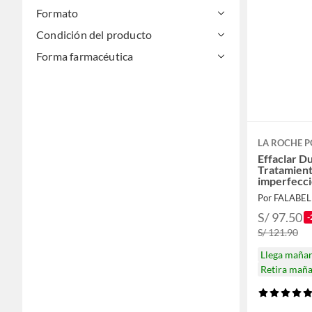
Formato
Condición del producto
Forma farmacéutica
LA ROCHE P
Effaclar 
Tratamient
imperfecc
Por FALABE
S/ 97.50
-
S/ 121.90
Llega maña
Retira mañ