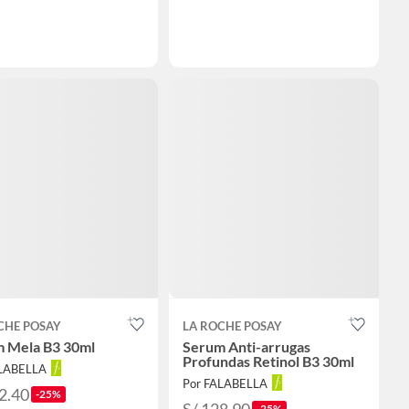
CHE POSAY
LA ROCHE POSAY
 Mela B3 30ml
Serum Anti-arrugas
Profundas Retinol B3 30ml
ALABELLA
Por FALABELLA
2.40
-25%
S/ 128.90
-25%