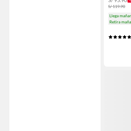
S/ 119.90
Llega maña
Retira mañ