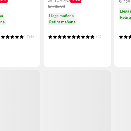
S/ 229
S/ 205.90
Llega
na
Llega mañana
Retir
ana
Retira mañana
(768)
(45)