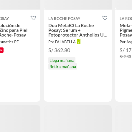
OSAY
LA ROCHE POSAY
LA RO
olución de
Duo MelaB3 La Roche
Mela-
Zinc para Piel
Posay: Serum +
Pigme
 Roche-Posay
Fotoprotector Anthelios UV
Posa
Mune
osmetics PE
Por FALABELLA
Por As
S/ 362.80
S/ 17
%
S/ 233
Llega mañana
Retira mañana