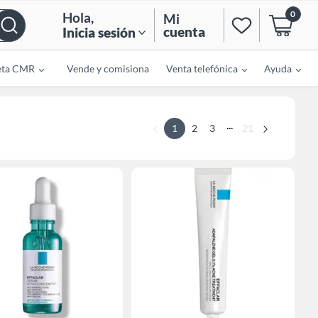
0
Hola
,
Mi
cuenta
Inicia sesión
eta CMR
Vende y comisiona
Venta telefónica
Ayuda
...
1
2
3
21