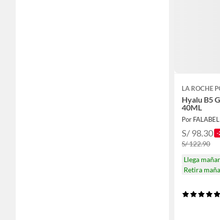
LA ROCHE P
Hyalu B5 G
40ML
Por FALABE
S/ 98.30
-
S/ 122.90
Llega maña
Retira mañ