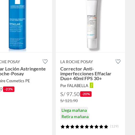
CHE POSAY
LA ROCHE POSAY
lar Loción Astringente
Corrector Anti-
Roche-Posay
imperfecciones Effaclar
Duo+ 40ml FPS 30+
pire Cosmetics PE
Por FALABELLA
9
-23%
S/ 97.50
-20%
S/ 121.90
Llega mañana
Retira mañana
(129)