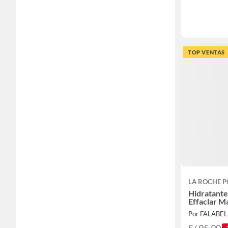
TOP VENTAS
LA ROCHE P
Hidratante 
Effaclar M
Por FALABE
S/ 95.90
-