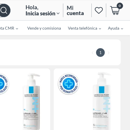
0
Hola
,
Mi
cuenta
Inicia sesión
eta CMR
Vende y comisiona
Venta telefónica
Ayuda
1