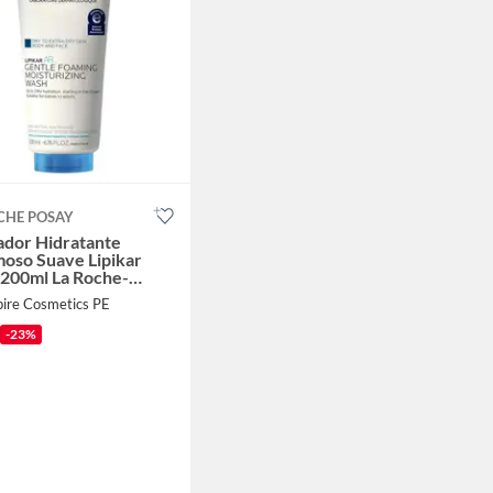
CHE POSAY
ador Hidratante
oso Suave Lipikar
 200ml La Roche-
y
pire Cosmetics PE
-23%