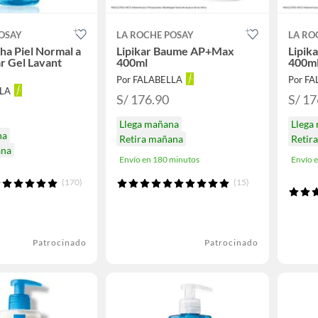
OSAY
LA ROCHE POSAY
LA RO
ha Piel Normal a
Lipikar Baume AP+Max
Lipik
ar Gel Lavant
400ml
400m
Por FALABELLA
Por F
LLA
S/ 176.90
S/ 17
Llega mañana
Llega
na
Retira mañana
Retir
ana
Envío en 180 minutos
Envío 
(170)
(15)
Patrocinado
Patrocinado