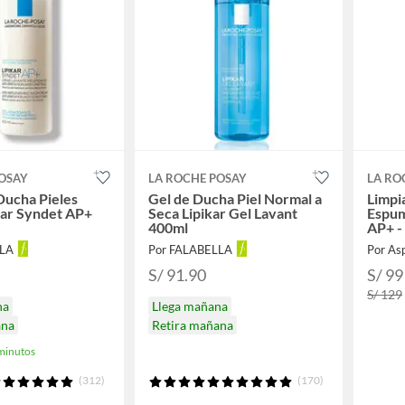
OSAY
LA ROCHE POSAY
LA RO
Ducha Pieles
Gel de Ducha Piel Normal a
Limpi
kar Syndet AP+
Seca Lipikar Gel Lavant
Espum
400ml
AP+ -
Posa
LLA
Por FALABELLA
Por As
S/ 91.90
S/ 99
S/ 129
na
Llega mañana
ana
Retira mañana
minutos
(312)
(170)