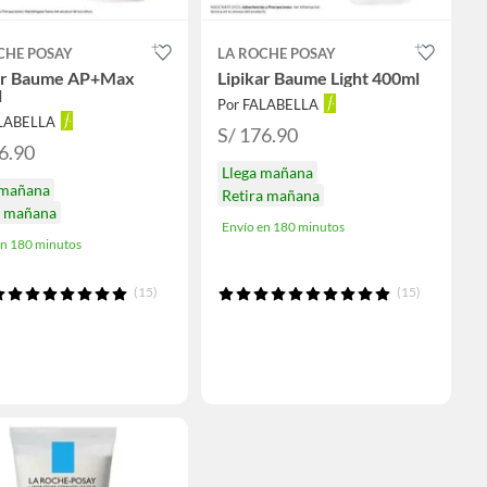
CHE POSAY
LA ROCHE POSAY
ar Baume AP+Max
Lipikar Baume Light 400ml
l
Por FALABELLA
ALABELLA
S/ 176.90
6.90
Llega mañana
 mañana
Retira mañana
a mañana
Envío en 180 minutos
en 180 minutos
(15)
(15)