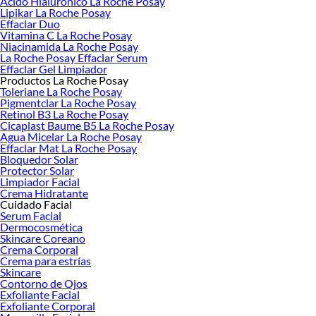
Ácido Hialurónico La Roche Posay
Lipikar La Roche Posay
Effaclar Duo
Vitamina C La Roche Posay
Niacinamida La Roche Posay
La Roche Posay Effaclar Serum
Effaclar Gel Limpiador
Productos La Roche Posay
Toleriane La Roche Posay
Pigmentclar La Roche Posay
Retinol B3 La Roche Posay
Cicaplast Baume B5 La Roche Posay
Agua Micelar La Roche Posay
Effaclar Mat La Roche Posay
Bloquedor Solar
Protector Solar
Limpiador Facial
Crema Hidratante
Cuidado Facial
Serum Facial
Dermocosmética
Skincare Coreano
Crema Corporal
Crema para estrías
Skincare
Contorno de Ojos
Exfoliante Facial
Exfoliante Corporal