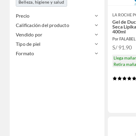
Belleza, higiene y salud
LA ROCHE P
Precio
Gel de Duc
Calificación del producto
Seca Lipik
400ml
Vendido por
Por FALABE
Tipo de piel
S/ 91.90
Formato
Llega maña
Retira mañ