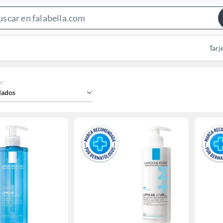
Search
Bar
Tarj
r
:
ados