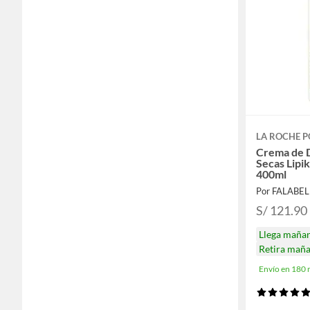
LA ROCHE P
Crema de 
Secas Lipi
400ml
Por FALABE
S/ 121.90
Llega maña
Retira mañ
Envío en 180 