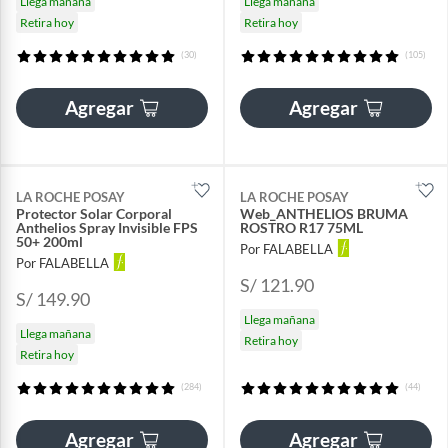
Llega mañana
Llega mañana
Retira hoy
Retira hoy
(30)
(105)
Agregar
Agregar
LA ROCHE POSAY
LA ROCHE POSAY
Protector Solar Corporal
Web_ANTHELIOS BRUMA
Anthelios Spray Invisible FPS
ROSTRO R17 75ML
50+ 200ml
Por FALABELLA
Por FALABELLA
S/ 121.90
S/ 149.90
Llega mañana
Llega mañana
Retira hoy
Retira hoy
(284)
(44)
Agregar
Agregar