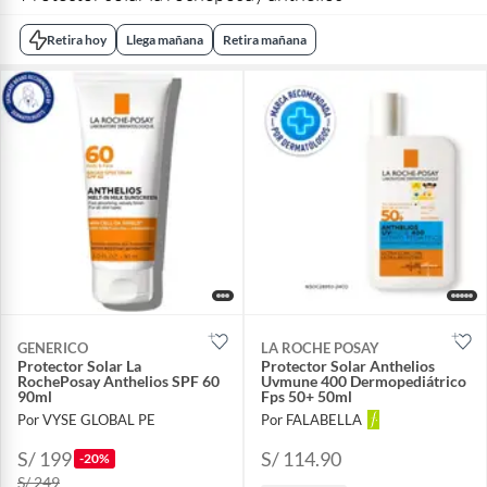
Retira hoy
Llega mañana
Retira mañana
GENERICO
LA ROCHE POSAY
Protector Solar La
Protector Solar Anthelios
RochePosay Anthelios SPF 60
Uvmune 400 Dermopediátrico
90ml
Fps 50+ 50ml
Por VYSE GLOBAL PE
Por FALABELLA
S/ 199
S/ 114.90
-20%
S/ 249