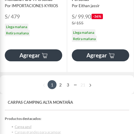
Por IMPORTACIONES KYRIOS
Por Eithan jassir
S/ 479
S/ 99.90
-36%
S/ 155
Llega mañana
Llega mañana
Retira mañana
Retira mañana
Agregar
Agregar
...
1
2
3
21
CARPAS CAMPING ALTA MONTAÑA
Productos destacados:
Carpa azul
Carpas grandes para acampar