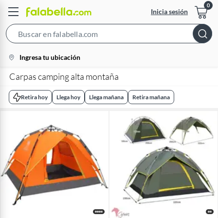
Inicia sesión
Search
Bar
location-
Ingresa tu ubicación
icon
Carpas camping alta montaña
Retira hoy
Llega hoy
Llega mañana
Retira mañana