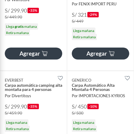
Por FENIX IMPORT PERU
S/ 299.90
-33%
S/ 321
-29%
S/ 449.90
S/ 449
Llega
gratis
mañana
Llega mañana
Retira mañana
Retira mañana
Agregar
Agregar
EVERBEST
GENERICO
Carpa automática camping alta
Carpa Automático Alta
montaña para 4 personas
Montaña 4 Personas
Por Divertitoys
Por IMPORTACIONES KYRIOS
S/ 299.90
S/ 450
-35%
-10%
S/ 459.90
S/ 500
Llega mañana
Llega mañana
Retira mañana
Retira mañana