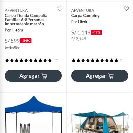
AFVENTURA
AFVENTURA
Carpa Tienda Campaña
Carpa Camping
Familiar 6-8Personas
Por Hiedra
Impermeable marrón
Por Hiedra
S/ 1,149
-47%
S/ 2,149
S/ 599
-54%
S/ 1,315
(69)
(1)
Agregar
Agregar