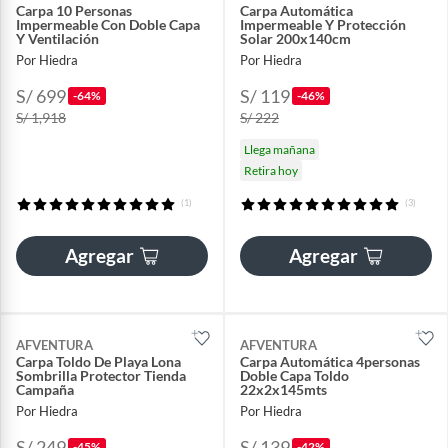
Carpa 10 Personas
Carpa Automática
Impermeable Con Doble Capa
Impermeable Y Protección
Y Ventilación
Solar 200x140cm
Por Hiedra
Por Hiedra
S/ 699
S/ 119
-64%
-46%
S/ 1,918
S/ 222
Llega mañana
Retira hoy
(1)
(3)
Agregar
Agregar
AFVENTURA
AFVENTURA
Carpa Toldo De Playa Lona
Carpa Automática 4personas
Sombrilla Protector Tienda
Doble Capa Toldo
Campaña
22x2x145mts
Por Hiedra
Por Hiedra
S/ 249
S/ 139
-45%
-42%