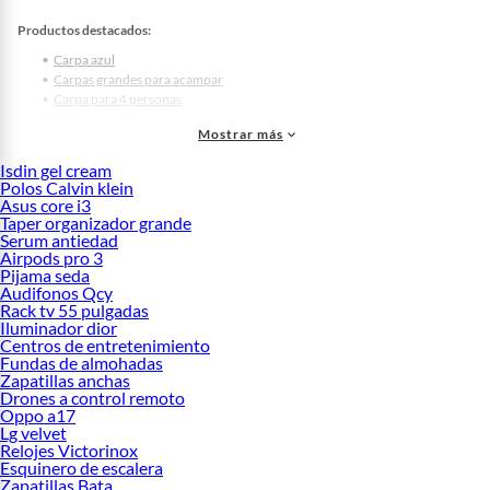
Productos destacados:
Carpa azul
Carpas grandes para acampar
Carpa para 4 personas
Carpa para 6 personas
Mostrar más
Carpas para acampar 2 personas
Carpas grandes
Isdin gel cream
Carpa inflable
Polos Calvin klein
Carpas armables
Asus core i3
Carpas plegables
Taper organizador grande
Carpa klimber 4 personas
Serum antiedad
Airpods pro 3
Carpas impermeables
Pijama seda
Carpa 4 estaciones
Audifonos Qcy
Carpas de lona
Rack tv 55 pulgadas
Carpa para 8 personas
Iluminador dior
Carpas para niños
Centros de entretenimiento
Carpas para playa
Fundas de almohadas
Carpas para acampar 4 personas
Zapatillas anchas
Carpas para niñas
Drones a control remoto
Oppo a17
Carpas para negocio
Lg velvet
Carpas tipi
Relojes Victorinox
Carpas camping alta montaña
Esquinero de escalera
Próximos eventos:
Zapatillas Bata