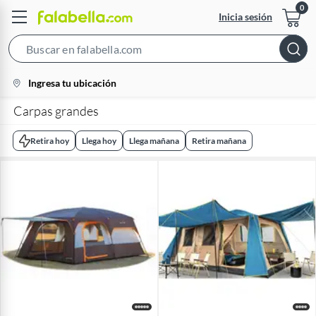
Inicia sesión
Search
Bar
location-
Ingresa tu ubicación
icon
Carpas grandes
Retira hoy
Llega hoy
Llega mañana
Retira mañana