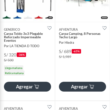
GENERICO
AFVENTURA
Carpa Toldo 3x3 Plegable
Carpa Camping, 8 Personas
Reforzado Impermeable
Techo Largo
Eventos
Por Hiedra
Por LA TIENDA D TODO
S/ 689
-65%
S/ 320
-36%
S/ 1,989
S/ 500
Llega mañana
Retira mañana
Agregar
Agregar
AFVENTURA
AFVENTURA