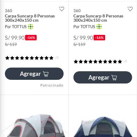
360
360
Carpa Suncarp 8 Personas
Carpa Suncarp 8 Personas
300x240x150 cm
300x240x150 cm
Por TOTTUS
Por TOTTUS
S/ 99.90
S/ 99.90
-16%
-16%
S/ 119
S/ 119
(7)
(7)
Agregar
Agregar
Patrocinado