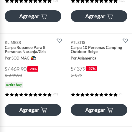
(14)
(101)
Agregar
Agregar
KLIMBER
ATLETIS
Carpa Rupanco Para 8
Carpa 10 Personas Camping
Personas Naranja/Gris
Outdoor Beige
Por SODIMAC
Por Asiamerica
S/ 379
S/ 469.90
-57%
-28%
S/ 879
S/ 649.90
Retira hoy
(23)
(1)
Agregar
Agregar