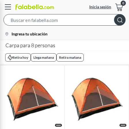
Inicia sesión
Search
Bar
location-
Ingresa tu ubicación
icon
Carpa para 8 personas
Retira hoy
Llega mañana
Retira mañana