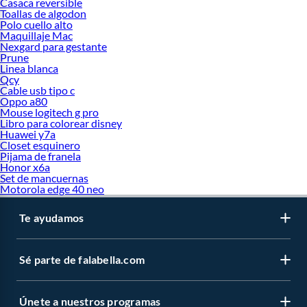
Casaca reversible
Toallas de algodon
Polo cuello alto
Maquillaje Mac
Nexgard para gestante
Prune
Linea blanca
Qcy
Cable usb tipo c
Oppo a80
Mouse logitech g pro
Libro para colorear disney
Huawei y7a
Closet esquinero
Pijama de franela
Honor x6a
Set de mancuernas
Motorola edge 40 neo
Te ayudamos
Sé parte de falabella.com
Únete a nuestros programas