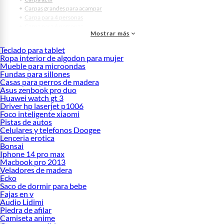
Carpas grandes para acampar
Carpa para 4 personas
Carpa para 6 personas
Mostrar más
Carpas para acampar 2 personas
Carpas grandes
Teclado para tablet
Carpa inflable
Ropa interior de algodon para mujer
Carpas armables
Mueble para microondas
Carpas plegables
Fundas para sillones
Carpa klimber 4 personas
Casas para perros de madera
Asus zenbook pro duo
Carpas impermeables
Huawei watch gt 3
Carpa 4 estaciones
Driver hp laserjet p1006
Carpas de lona
Foco inteligente xiaomi
Carpa para 8 personas
Pistas de autos
Carpas para niños
Celulares y telefonos Doogee
Carpas para playa
Lenceria erotica
Carpas para acampar 4 personas
Bonsai
Carpas para niñas
Iphone 14 pro max
Macbook pro 2013
Carpas para negocio
Veladores de madera
Carpas tipi
Ecko
Carpas camping alta montaña
Saco de dormir para bebe
Próximos eventos:
Fajas en v
Audio Lidimi
Cyber WOW
Piedra de afilar
Camiseta anime