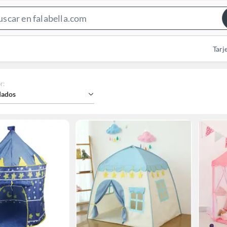
Search
Bar
Tarj
r
:
ados