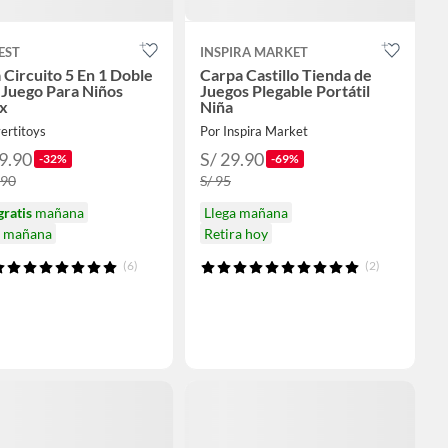
EST
INSPIRA MARKET
 Circuito 5 En 1 Doble
Carpa Castillo Tienda de
 Juego Para Niños
Juegos Plegable Portátil
x
Niña
ertitoys
Por Inspira Market
9.90
S/ 29.90
-32%
-69%
.90
S/ 95
gratis
mañana
Llega mañana
a mañana
Retira hoy
(6)
(2)