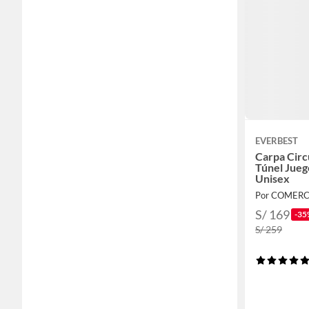
EVERBEST
Carpa Circ
Túnel Jueg
Unisex
Por COMER
S/ 169
-35
S/ 259