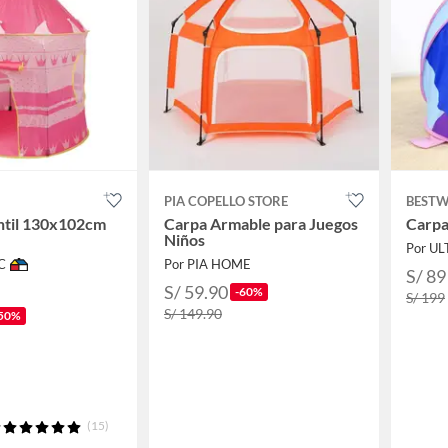
PIA COPELLO STORE
BEST
ntil 130x102cm
Carpa Armable para Juegos
Carpa
Niños
Por UL
C
Por PIA HOME
S/ 89
S/ 59.90
-60%
S/ 199
S/ 149.90
50%
(15)