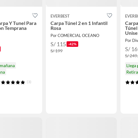
EVERBEST
EVERB
arpa Y Tunel Para
Carpa Túnel 2 en 1 Infantil
Carpa
ion Temprana
Rosa
Túnel
Unise
Por COMERCIAL OCEANO
Por Div
S/ 115
-42%
S/ 16
S/ 199
S/ 249
mañana
Llega
ana
Retir
(3)