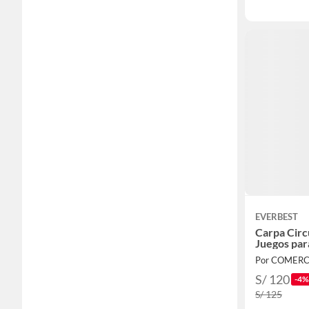
EVERBEST
Carpa Circu
Juegos par
Por COMER
S/ 120
-4%
S/ 125