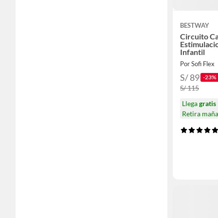
BESTWAY
Circuito C
Estimulac
Infantil
Por Sofi Flex
S/ 89
-23%
S/ 115
Llega
gratis
Retira mañ