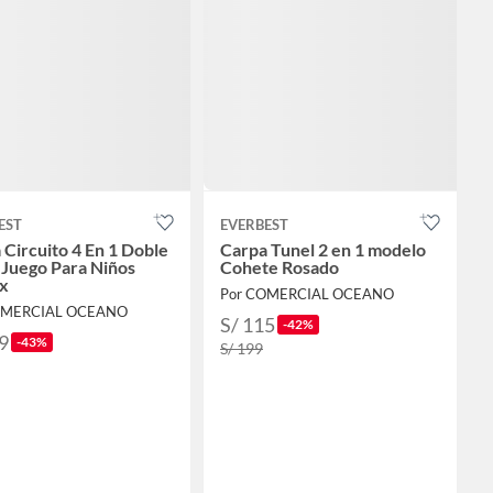
EST
EVERBEST
 Circuito 4 En 1 Doble
Carpa Tunel 2 en 1 modelo
 Juego Para Niños
Cohete Rosado
x
Por COMERCIAL OCEANO
OMERCIAL OCEANO
S/ 115
-42%
9
-43%
S/ 199