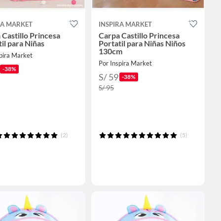
RA MARKET
INSPIRA MARKET
 Castillo Princesa
Carpa Castillo Princesa
il para Niñas
Portatil para Niñas Niños
130cm
pira Market
Por Inspira Market
-38%
S/ 59
-38%
S/ 95
(2)
(5)