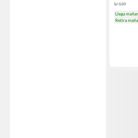
S/ 139
Llega maña
Retira mañ