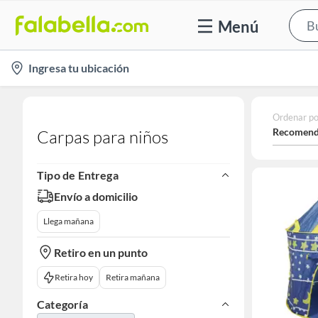
Menú
location-
Ingresa tu ubicación
icon
Ordenar po
Recomend
Carpas para niños
Tipo de Entrega
Envío a domicilio
Llega mañana
Retiro en un punto
Retira hoy
Retira mañana
Categoría