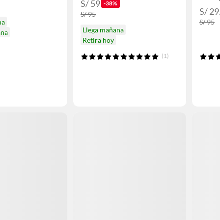
S/ 59
-38%
S/ 29
S/ 95
na
S/ 95
Llega mañana
ana
Retira hoy
(1)