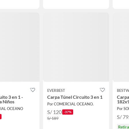
EVERBEST
BEST
ito 3 en 1 -
Carpa Túnel Circuito 3 en 1
Carpa 
a Niños
182x9
Por COMERCIAL OCEANO.
CIAL OCEANO
Por S
S/ 120
-37%
S/ 79
S/ 189
Retir