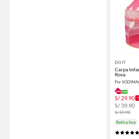
DO IT
Carpa Infa
Rosa
Por SODIMA
S/ 29.90
-
S/ 39.90
S/ 59.90
Retira hoy