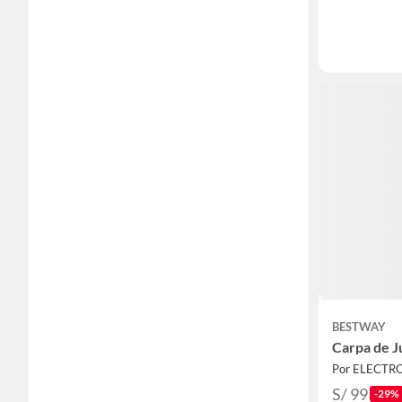
BESTWAY
Carpa de J
S/ 99
-29%