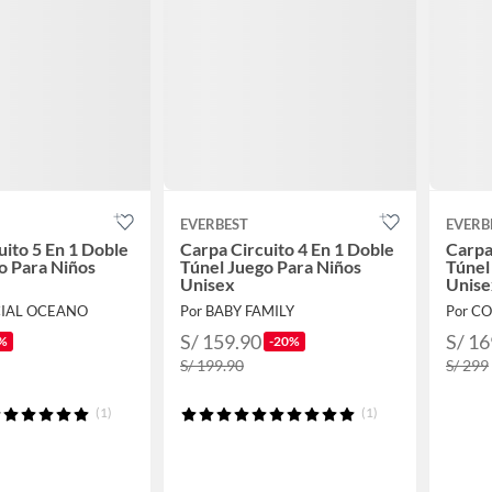
EVERBEST
EVERB
uito 5 En 1 Doble
Carpa Circuito 4 En 1 Doble
Carpa
o Para Niños
Túnel Juego Para Niños
Túnel
Unisex
Unise
CIAL OCEANO
Por BABY FAMILY
Por C
S/ 159.90
S/ 16
%
-20%
S/ 199.90
S/ 299
(1)
(1)