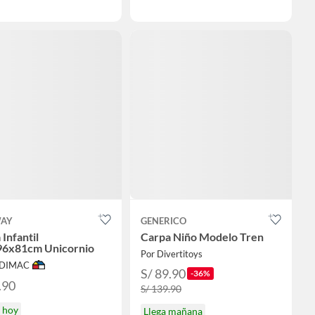
WAY
GENERICO
Infantil
Carpa Niño Modelo Tren
6x81cm Unicornio
Por Divertitoys
ODIMAC
S/ 89.90
-36%
.90
S/ 139.90
a hoy
Llega mañana