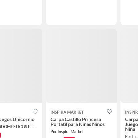
INSPIRA MARKET
INSPI
uegos Unicornio
Carpa Castillo Princesa
Carpa
Portatil para Niñas Niños
Juego
Por ELECTRODOMESTICOS E.I.R.L
Niña
Por Inspira Market
Por Ins