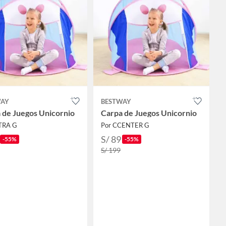
WAY
BESTWAY
 de Juegos Unicornio
Carpa de Juegos Unicornio
TRA G
Por CCENTER G
S/ 89
-55%
-55%
S/ 199