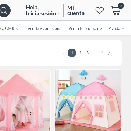
0
Hola
,
Mi
cuenta
Inicia sesión
eta CMR
Vende y comisiona
Venta telefónica
Ayuda
...
1
2
3
7