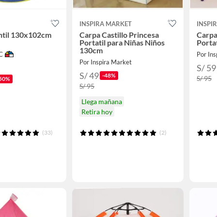
INSPIRA MARKET
INSPI
ntil 130x102cm
Carpa Castillo Princesa
Carpa
Portatil para Niñas Niños
Portat
130cm
C
Por Ins
Por Inspira Market
S/ 59
S/ 49
-48%
S/ 95
50%
S/ 95
Llega mañana
Retira hoy
(33)
(2)