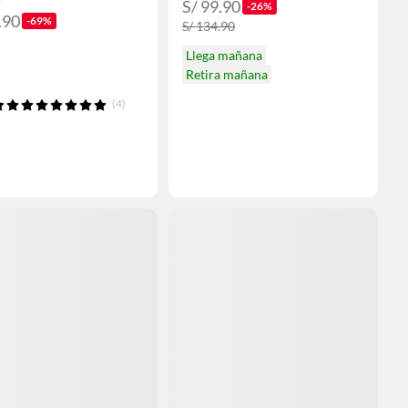
S/ 99.90
-26%
.90
-69%
S/ 134.90
Llega mañana
Retira mañana
(4)