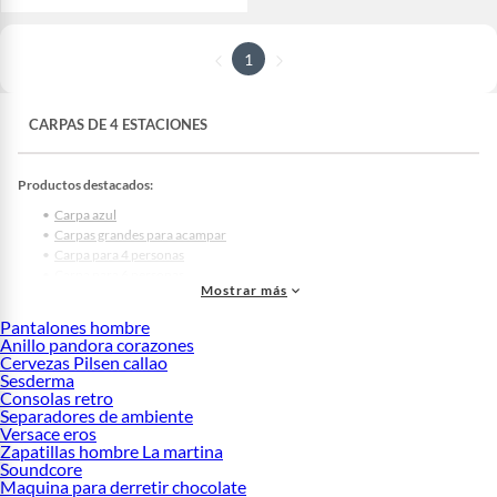
1
CARPAS DE 4 ESTACIONES
Productos destacados:
Carpa azul
Carpas grandes para acampar
Carpa para 4 personas
Carpa para 6 personas
Mostrar más
Carpas para acampar 2 personas
Carpas grandes
Pantalones hombre
Carpa inflable
Anillo pandora corazones
Carpas armables
Cervezas Pilsen callao
Carpas plegables
Sesderma
Carpa klimber 4 personas
Consolas retro
Separadores de ambiente
Carpas impermeables
Versace eros
Carpa 4 estaciones
Zapatillas hombre La martina
Carpas de lona
Soundcore
Carpa para 8 personas
Maquina para derretir chocolate
Carpas para niños