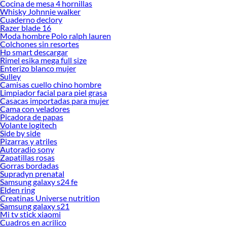
Cocina de mesa 4 hornillas
Carpas para playa
Whisky Johnnie walker
Carpas para acampar 4 personas
Cuaderno declory
Carpas para niñas
Razer blade 16
Moda hombre Polo ralph lauren
Carpas para negocio
Colchones sin resortes
Carpas tipi
Hp smart descargar
Carpas camping alta montaña
Rimel esika mega full size
Próximos eventos:
Enterizo blanco mujer
Sulley
Cyber WOW
Camisas cuello chino hombre
Limpiador facial para piel grasa
Casacas importadas para mujer
Cama con veladores
Picadora de papas
Volante logitech
Side by side
Pizarras y atriles
Autoradio sony
Zapatillas rosas
Gorras bordadas
Supradyn prenatal
Samsung galaxy s24 fe
Elden ring
Creatinas Universe nutrition
Samsung galaxy s21
Mi tv stick xiaomi
Cuadros en acrilico