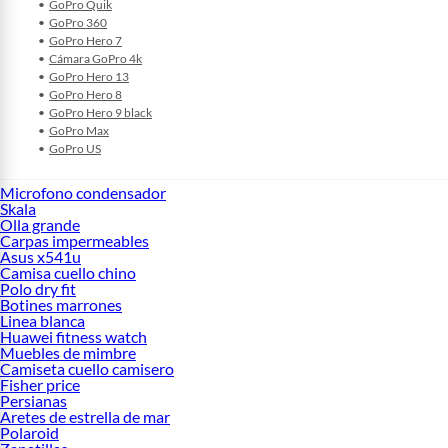
GoPro Quik
GoPro 360
GoPro Hero 7
Cámara GoPro 4k
GoPro Hero 13
GoPro Hero 8
GoPro Hero 9 black
GoPro Max
GoPro US
Microfono condensador
Skala
Olla grande
Carpas impermeables
Asus x541u
Camisa cuello chino
Polo dry fit
Botines marrones
Linea blanca
Huawei fitness watch
Muebles de mimbre
Camiseta cuello camisero
Fisher price
Persianas
Aretes de estrella de mar
Polaroid