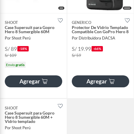
SHOOT
GENERICO
Case Supersuit para Gopro
Protector De Vidrio Templado
Hero 8 Sumergible 60M
Compatible Con GoPro Hero 8
Por Shoot Perú
Por Distribuidora DACSA
S/ 89
S/ 19.99
-18%
-66%
S/ 109
S/ 59
Envío
gratis
Agregar
Agregar
SHOOT
Case Supersuit para Gopro
Hero 8 Sumergible 60M +
Vidrio templado
Por Shoot Perú