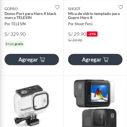
GOPRO
SHOOT
Domo Port para Hero 8 black
Mica de vidrio templado para
marca TELESIN
Gopro Hero 8
Por TELESIN
Por Shoot Perú
S/ 329.90
S/ 29.90
-25%
S/ 39.90
Envío
gratis
Agregar
Agregar