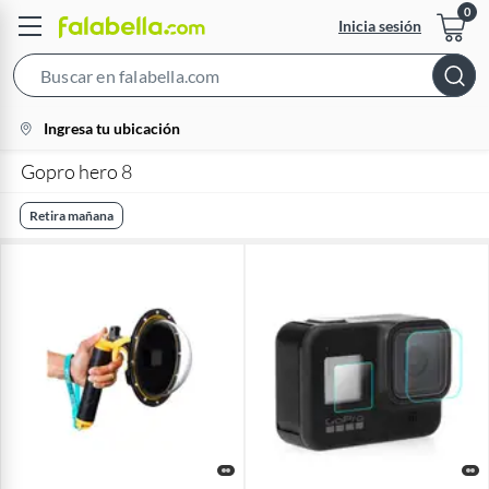
Inicia sesión
Search
Bar
location-
Ingresa tu ubicación
icon
Gopro hero 8
Retira mañana