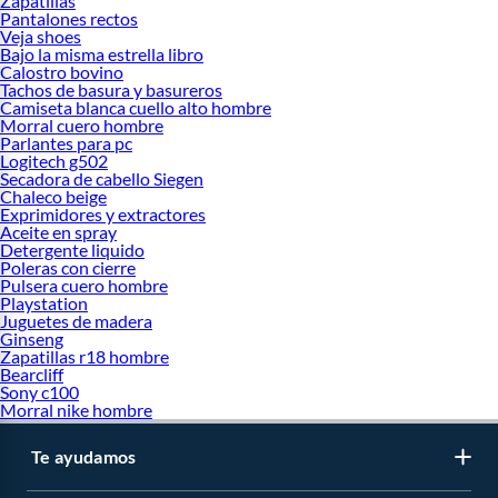
Zapatillas
Pantalones rectos
Veja shoes
Bajo la misma estrella libro
Calostro bovino
Tachos de basura y basureros
Camiseta blanca cuello alto hombre
Morral cuero hombre
Parlantes para pc
Logitech g502
Secadora de cabello Siegen
Chaleco beige
Exprimidores y extractores
Aceite en spray
Detergente liquido
Poleras con cierre
Pulsera cuero hombre
Playstation
Juguetes de madera
Ginseng
Zapatillas r18 hombre
Bearcliff
Sony c100
Morral nike hombre
Te ayudamos