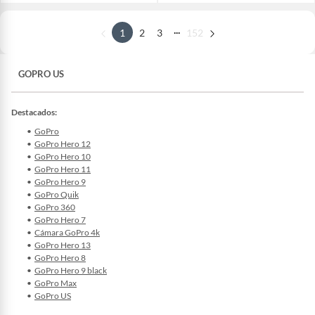
...
1
2
3
152
GOPRO US
Destacados:
GoPro
GoPro Hero 12
GoPro Hero 10
GoPro Hero 11
GoPro Hero 9
GoPro Quik
GoPro 360
GoPro Hero 7
Cámara GoPro 4k
GoPro Hero 13
GoPro Hero 8
GoPro Hero 9 black
GoPro Max
GoPro US