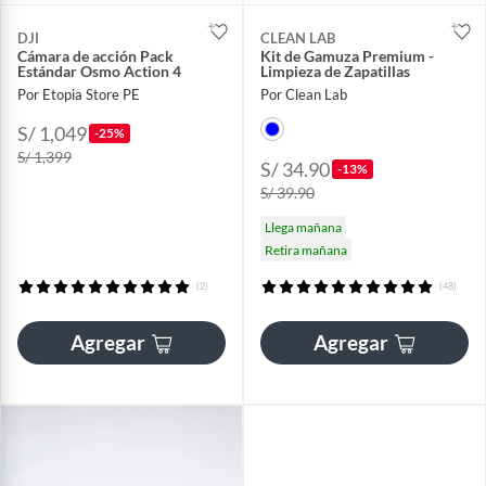
DJI
CLEAN LAB
Cámara de acción Pack
Kit de Gamuza Premium -
Estándar Osmo Action 4
Limpieza de Zapatillas
Por Etopia Store PE
Por Clean Lab
S/ 1,049
-25%
S/ 1,399
S/ 34.90
-13%
S/ 39.90
Llega mañana
Retira mañana
(2)
(48)
Agregar
Agregar