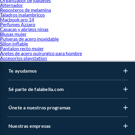
Organizador de juguetes
Alternador
Reposteros de melamina
Taladros inalambricos
Macbook pro 14
Perfumes Azzaro
Casacas y abrigos ninas
Blusas mujer
Pulseras de acero inoxidable
Sillon inflable
Pantalon recto mujer
Aretes de acero quirurgico para hombre
Accesorios playstation
Te ayudamos
Sé parte de falabella.com
Únete a nuestros programas
Nuestras empresas