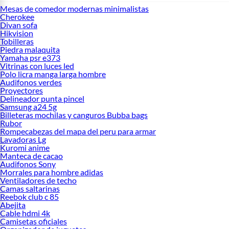
Mesas de comedor modernas minimalistas
Cherokee
Divan sofa
Hikvision
Tobilleras
Piedra malaquita
Yamaha psr e373
Vitrinas con luces led
Polo licra manga larga hombre
Audifonos verdes
Proyectores
Delineador punta pincel
Samsung a24 5g
Billeteras mochilas y canguros Bubba bags
Rubor
Rompecabezas del mapa del peru para armar
Lavadoras Lg
Kuromi anime
Manteca de cacao
Audifonos Sony
Morrales para hombre adidas
Ventiladores de techo
Camas saltarinas
Reebok club c 85
Abejita
Cable hdmi 4k
Camisetas oficiales