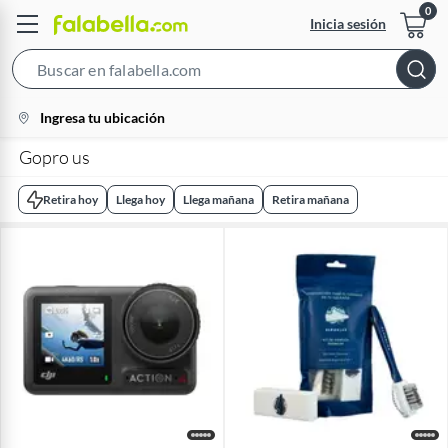
Inicia sesión
Search
Bar
location-
Ingresa tu ubicación
icon
Gopro us
Retira hoy
Llega hoy
Llega mañana
Retira mañana