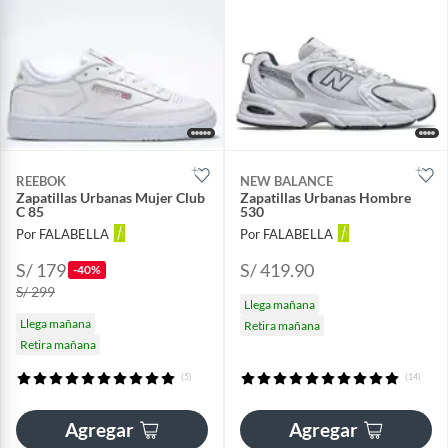
REEBOK
NEW BALANCE
Zapatillas Urbanas Mujer Club
Zapatillas Urbanas Hombre
C 85
530
Por FALABELLA
Por FALABELLA
S/ 179
S/ 419.90
-40%
S/ 299
Llega mañana
Llega mañana
Retira mañana
Retira mañana
(5)
(14)
Agregar
Agregar