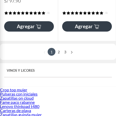
S/ 97.90
(1)
(1)
Agregar
Agregar
1
2
3
VINOS Y LICORES
Crop top mujer
Pulseras con iniciales
Zapatillas on cloud
Fame paco rabanne
Lenovo thinkpad t480
Carteras de playa
Zapatillas guinda mujer