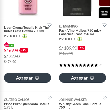
EL ENEMIGO
Licor Crema Tequila Kick The
Pack Vino Malbec 750 mL +
Rules Fresa Botella 700 mL
Cabernet Franc 750 mL
Por TOTTUS
Por TOTTUS
S/ 189.90
-5%
S/ 69.90
-9%
S/ 199.90
S/ 72.90
S/ 76.90
(1)
Agregar
Agregar
CUATRO GALLOS
JOHNNIE WALKER
Pisco Puro Quebranta Botella
Whisky Green Label Botella
1.75 L
750 mL