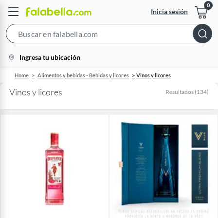
Inicia sesión
Search
Bar
location-
Ingresa tu ubicación
icon
Home
Alimentos y bebidas - Bebidas y licores
Vinos y licores
Vinos y licores
Resultados
(
134
)