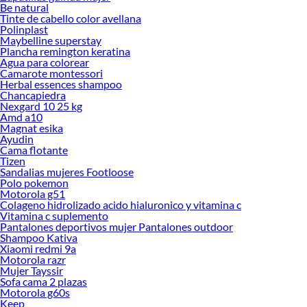
Be natural
Tinte de cabello color avellana
Polinplast
Maybelline superstay
Plancha remington keratina
Agua para colorear
Camarote montessori
Herbal essences shampoo
Chancapiedra
Nexgard 10 25 kg
Amd a10
Magnat esika
Ayudin
Cama flotante
Tizen
Sandalias mujeres Footloose
Polo pokemon
Motorola g51
Colageno hidrolizado acido hialuronico y vitamina c
Vitamina c suplemento
Pantalones deportivos mujer Pantalones outdoor
Shampoo Kativa
Xiaomi redmi 9a
Motorola razr
Mujer Tayssir
Sofa cama 2 plazas
Motorola g60s
Keep