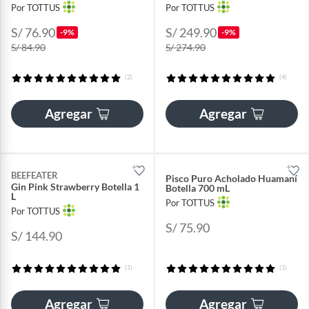
Por TOTTUS
Por TOTTUS
S/ 76.90
S/ 249.90
-9%
-9%
S/ 84.90
S/ 274.90
(2)
(4)
Agregar
Agregar
BEEFEATER
Pisco Puro Acholado Huamaní
Gin Pink Strawberry Botella 1
Botella 700 mL
L
Por TOTTUS
Por TOTTUS
S/ 75.90
S/ 144.90
(1)
(1)
Agregar
Agregar