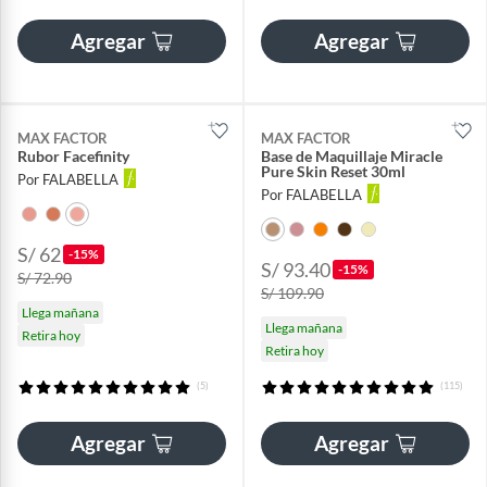
Agregar
Agregar
MAX FACTOR
MAX FACTOR
Rubor Facefinity
Base de Maquillaje Miracle
Pure Skin Reset 30ml
Por FALABELLA
Por FALABELLA
S/ 62
-15%
S/ 93.40
-15%
S/ 72.90
S/ 109.90
Llega mañana
Llega mañana
Retira hoy
Retira hoy
(5)
(115)
Agregar
Agregar