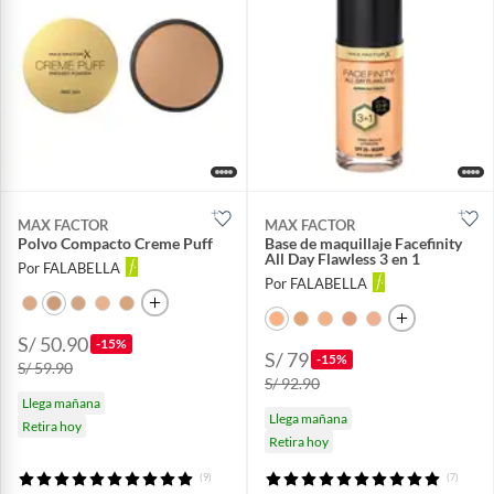
MAX FACTOR
MAX FACTOR
Polvo Compacto Creme Puff
Base de maquillaje Facefinity
All Day Flawless 3 en 1
Por FALABELLA
Por FALABELLA
S/ 50.90
-15%
S/ 79
-15%
S/ 59.90
S/ 92.90
Llega mañana
Llega mañana
Retira hoy
Retira hoy
(9)
(7)