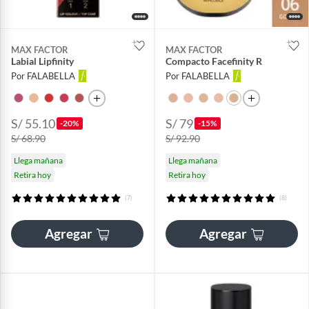
MAX FACTOR
MAX FACTOR
Labial Lipfinity
Compacto Facefinity R
Por FALABELLA
Por FALABELLA
S/ 55.10
S/ 79
-20%
-15%
S/ 68.90
S/ 92.90
Llega mañana
Llega mañana
Retira hoy
Retira hoy
(7)
(8)
Agregar
Agregar