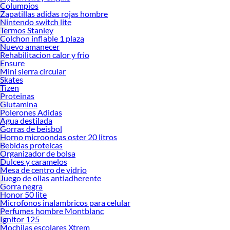
Columpios
Zapatillas adidas rojas hombre
Nintendo switch lite
Termos Stanley
Colchon inflable 1 plaza
Nuevo amanecer
Rehabilitacion calor y frio
Ensure
Mini sierra circular
Skates
Tizen
Proteinas
Glutamina
Polerones Adidas
Agua destilada
Gorras de beisbol
Horno microondas oster 20 litros
Bebidas proteicas
Organizador de bolsa
Dulces y caramelos
Mesa de centro de vidrio
Juego de ollas antiadherente
Gorra negra
Honor 50 lite
Microfonos inalambricos para celular
Perfumes hombre Montblanc
Ignitor 125
Mochilas escolares Xtrem