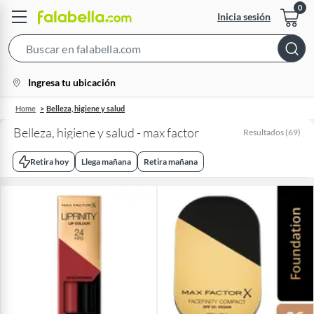
Inicia sesión
Search
Bar
location-
Ingresa tu ubicación
icon
Home
Belleza, higiene y salud
Belleza, higiene y salud - max factor
Resultados
(
69
)
Retira hoy
Llega mañana
Retira mañana