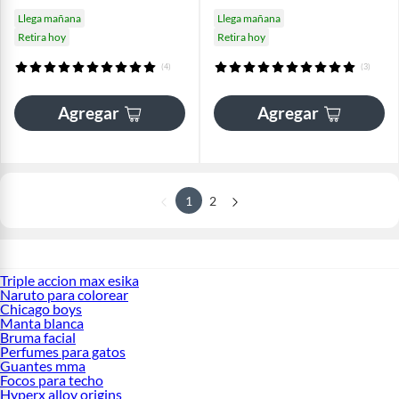
Llega mañana
Llega mañana
Retira hoy
Retira hoy
(4)
(3)
Agregar
Agregar
1
2
Triple accion max esika
Naruto para colorear
Chicago boys
Manta blanca
Bruma facial
Perfumes para gatos
Guantes mma
Focos para techo
Hyperx alloy origins