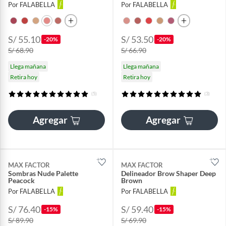
Por FALABELLA
Por FALABELLA
S/ 55.10
S/ 53.50
-20%
-20%
S/ 68.90
S/ 66.90
Llega mañana
Llega mañana
Retira hoy
Retira hoy
(5)
(3)
Agregar
Agregar
MAX FACTOR
MAX FACTOR
Sombras Nude Palette
Delineador Brow Shaper Deep
Peacock
Brown
Por FALABELLA
Por FALABELLA
S/ 76.40
S/ 59.40
-15%
-15%
S/ 89.90
S/ 69.90