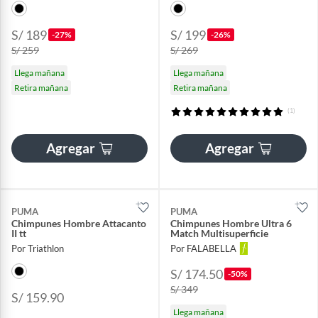
S/ 189
S/ 199
-27%
-26%
S/ 259
S/ 269
Llega mañana
Llega mañana
Retira mañana
Retira mañana
(1)
Agregar
Agregar
PUMA
PUMA
Chimpunes Hombre Attacanto
Chimpunes Hombre Ultra 6
II tt
Match Multisuperficie
Por Triathlon
Por FALABELLA
S/ 174.50
-50%
S/ 349
S/ 159.90
Llega mañana