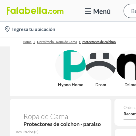
Menú
location-
Ingresa tu ubicación
icon
Home
Dormitorio - Ropa de Cama
Protectores de colchon
Hypno Home
Drom
Drime
Ordena
Recom
Ropa de Cama
Protectores de colchon - paraiso
Resultados
(
3
)