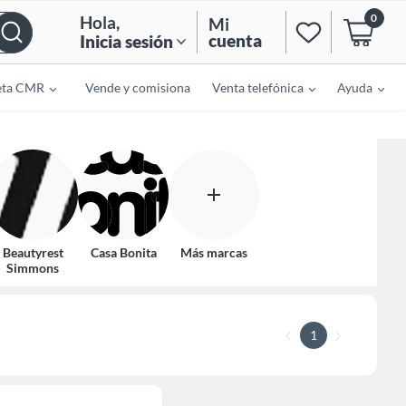
0
Hola
,
Mi
cuenta
Inicia sesión
eta CMR
Vende y comisiona
Venta telefónica
Ayuda
Beautyrest
Casa Bonita
Más marcas
Simmons
1