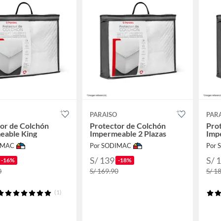
O
PARAISO
PAR
or de Colchón
Protector de Colchón
Pro
eable King
Impermeable 2 Plazas
Imp
IMAC
Por SODIMAC
Por
S/ 139
S/ 
-16%
-18%
0
S/ 169.90
S/ 1
(1)