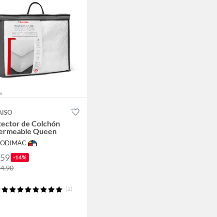
AISO
tector de Colchón
ermeable Queen
 SODIMAC
159
-14%
84.90
(2)