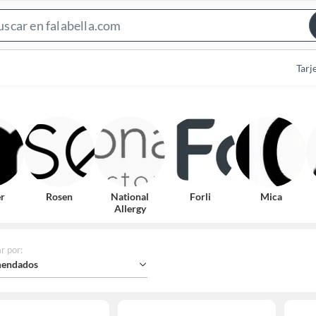
Search
Bar
Tarj
r
Rosen
National
Forli
Mica
Allergy
r por
:
endados