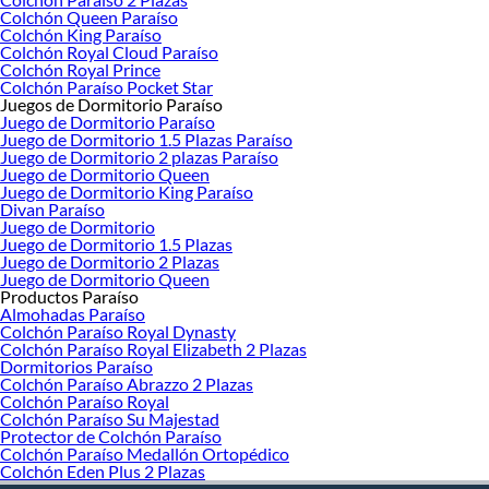
Colchón Queen Paraíso
Colchón King Paraíso
Colchón Royal Cloud Paraíso
Colchón Royal Prince
Colchón Paraíso Pocket Star
Juegos de Dormitorio Paraíso
Juego de Dormitorio Paraíso
Juego de Dormitorio 1.5 Plazas Paraíso
Juego de Dormitorio 2 plazas Paraíso
Juego de Dormitorio Queen
Juego de Dormitorio King Paraíso
Divan Paraíso
Juego de Dormitorio
Juego de Dormitorio 1.5 Plazas
Juego de Dormitorio 2 Plazas
Juego de Dormitorio Queen
Productos Paraíso
Almohadas Paraíso
Colchón Paraíso Royal Dynasty
Colchón Paraíso Royal Elizabeth 2 Plazas
Dormitorios Paraíso
Colchón Paraíso Abrazzo 2 Plazas
Colchón Paraíso Royal
Colchón Paraíso Su Majestad
Protector de Colchón Paraíso
Colchón Paraíso Medallón Ortopédico
Colchón Eden Plus 2 Plazas