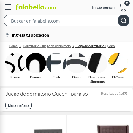
Inicia sesión
Search
Bar
location-
Ingresa tu ubicación
icon
Home
Dormitorio - Juego de dormitorio
Juego de dormitorio Queen
Rosen
Drimer
Forli
Drom
Beautyrest
El Cisne
Simmons
Juego de dormitorio Queen - paraiso
Resultados
(
167
)
Llega mañana