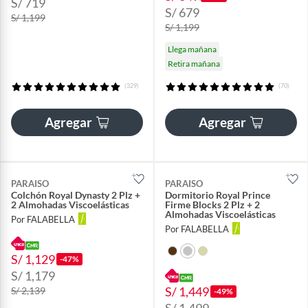
S/ 719
S/ 679
S/ 1,199
S/ 1,199
Llega mañana
Retira mañana
(329)
(70)
Agregar
Agregar
PARAISO
PARAISO
Colchón Royal Dynasty 2 Plz +
Dormitorio Royal Prince
2 Almohadas Viscoelásticas
Firme Blocks 2 Plz + 2
Almohadas Viscoelásticas
Por FALABELLA
Por FALABELLA
S/ 1,129
-47%
S/ 1,179
S/ 1,449
S/ 2,139
-49%
S/ 1,499