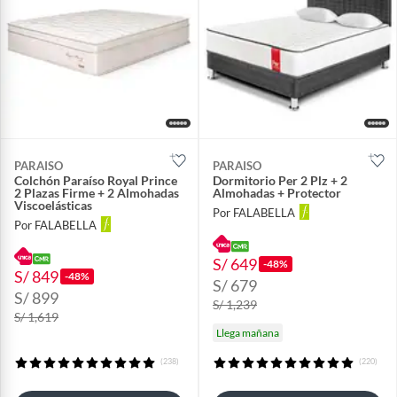
PARAISO
PARAISO
Colchón Paraíso Royal Prince
Dormitorio Per 2 Plz + 2
2 Plazas Firme + 2 Almohadas
Almohadas + Protector
Viscoelásticas
Por FALABELLA
Por FALABELLA
S/ 649
-48%
S/ 849
-48%
S/ 679
S/ 899
S/ 1,239
S/ 1,619
Llega mañana
(238)
(220)