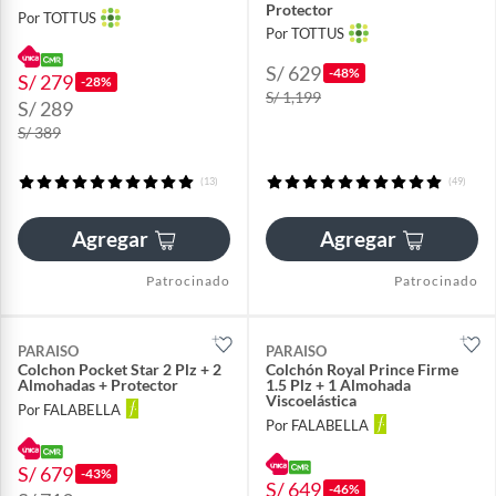
Protector
Por TOTTUS
Por TOTTUS
S/ 629
-48%
S/ 279
-28%
S/ 1,199
S/ 289
S/ 389
(13)
(49)
Agregar
Agregar
Patrocinado
Patrocinado
PARAISO
PARAISO
Colchon Pocket Star 2 Plz + 2
Colchón Royal Prince Firme
Almohadas + Protector
1.5 Plz + 1 Almohada
Viscoelástica
Por FALABELLA
Por FALABELLA
S/ 679
-43%
S/ 649
-46%