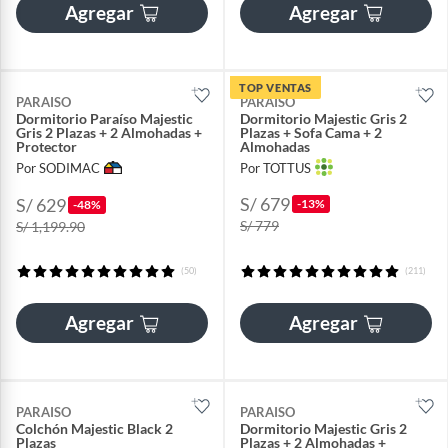
Agregar
Agregar
TOP VENTAS
PARAISO
PARAISO
Dormitorio Paraíso Majestic
Dormitorio Majestic Gris 2
Gris 2 Plazas + 2 Almohadas +
Plazas + Sofa Cama + 2
Protector
Almohadas
Por SODIMAC
Por TOTTUS
S/ 679
S/ 629
-13%
-48%
S/ 779
S/ 1,199.90
(50)
(211)
Agregar
Agregar
PARAISO
PARAISO
Colchón Majestic Black 2
Dormitorio Majestic Gris 2
Plazas
Plazas + 2 Almohadas +