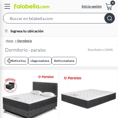
Inicia sesión
Search
Bar
location-
Ingresa tu ubicación
icon
Home
Dormitorio
Dormitorio - paraiso
Resultados
(
1808
)
Retira hoy
Llega mañana
Retira mañana