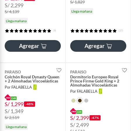
S/ 1,829
S/ 2,299
S/ 4,139
Llega mañana
Llega mañana
(9)
(37)
Agregar
Agregar
PARAISO
PARAISO
Colchón Royal Dynasty Queen
Dormitorio Europeo Royal
+ 2 Almohadas Viscoelásticas
Prince Firme Gold King + 2
Almohadas Viscoelásticas
Por FALABELLA
Por FALABELLA
S/ 1,299
-48%
S/ 1,349
S/ 2,399
S/ 2,519
-47%
S/ 2,499
Llega mañana