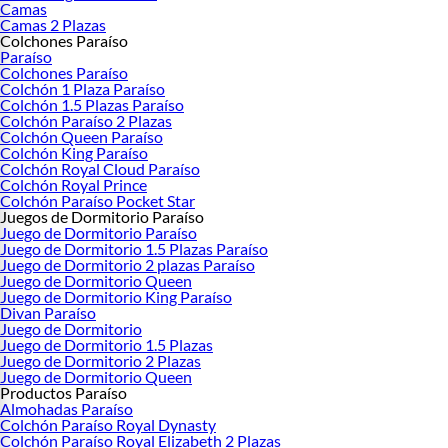
ti.
Camas
Camas 2 Plazas
Explora la colección de
camas Paraíso
y encuentra la cama de tus sueños. Con
Colchones Paraíso
Paraíso, cada noche se convierte en una experiencia de descanso superior.
Paraíso
Colchones Paraíso
En
Falabella.com
también podrás encontrar lo mejor en
Dormitorios
para un
Colchón 1 Plaza Paraíso
descanso perfecto, modernos Muebles de Dormitorio con
Veladores
en
Colchón 1.5 Plazas Paraíso
moderno diseño y
Cunas para bebés
, al igual que
Camarotes para niños
en el
Colchón Paraíso 2 Plazas
Colchón Queen Paraíso
tamaño ideal. No te pierdas las ofertas en tarima 2 plazas especiales de eventos
Colchón King Paraíso
únicos que encontrarás en falabella.com como el
Cyber WOW
.
Colchón Royal Cloud Paraíso
Colchón Royal Prince
Encuentra otros productos que te podrían interesar:
Colchón Paraíso Pocket Star
Marcas de Camas
Juegos de Dormitorio Paraíso
Juego de Dormitorio Paraíso
Camas Baraka Home
Juego de Dormitorio 1.5 Plazas Paraíso
Camas Drimer
Juego de Dormitorio 2 plazas Paraíso
Camas Drom
Juego de Dormitorio Queen
Camas El Cisne
Juego de Dormitorio King Paraíso
Divan Paraíso
Camas Forli
Juego de Dormitorio
Camas Paraíso
Juego de Dormitorio 1.5 Plazas
Camas Rosen
Juego de Dormitorio 2 Plazas
Camas
Juego de Dormitorio Queen
Productos Paraíso
Cama 1 plaza
Almohadas Paraíso
Cama 1.5 plazas
Colchón Paraíso Royal Dynasty
Cama 2 plazas
Colchón Paraíso Royal Elizabeth 2 Plazas