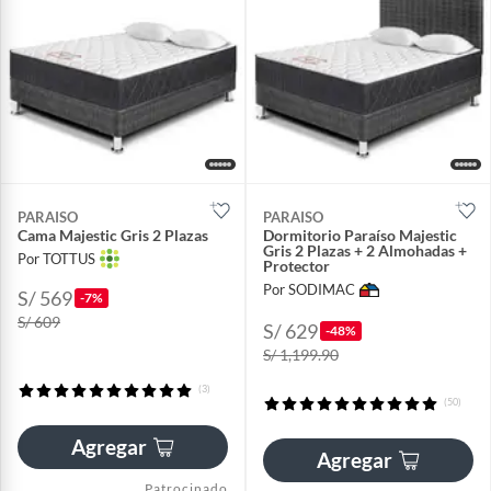
PARAISO
PARAISO
Cama Majestic Gris 2 Plazas
Dormitorio Paraíso Majestic
Gris 2 Plazas + 2 Almohadas +
Por TOTTUS
Protector
Por SODIMAC
S/ 569
-7%
S/ 609
S/ 629
-48%
S/ 1,199.90
(3)
(50)
Agregar
Agregar
Patrocinado