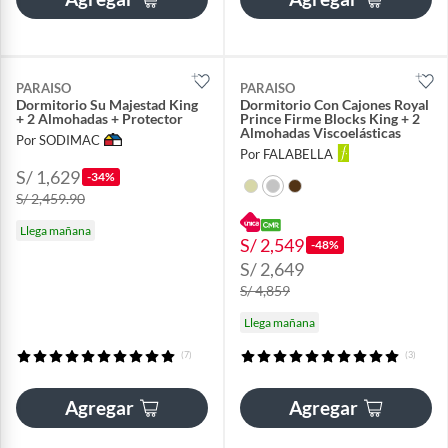
PARAISO
PARAISO
Dormitorio Su Majestad King
Dormitorio Con Cajones Royal
+ 2 Almohadas + Protector
Prince Firme Blocks King + 2
Almohadas Viscoelásticas
Por SODIMAC
Por FALABELLA
S/ 1,629
-34%
S/ 2,459.90
Llega mañana
S/ 2,549
-48%
S/ 2,649
S/ 4,859
Llega mañana
(7)
(3)
Agregar
Agregar