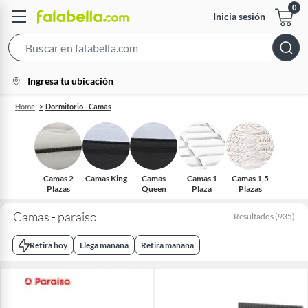
Inicia sesión
Search
Bar
location-
Ingresa tu ubicación
icon
Home
Dormitorio - Camas
Camas 2
Camas King
Camas
Camas 1
Camas 1,5
Plazas
Queen
Plaza
Plazas
Camas - paraiso
Resultados
(
935
)
Retira hoy
Llega mañana
Retira mañana