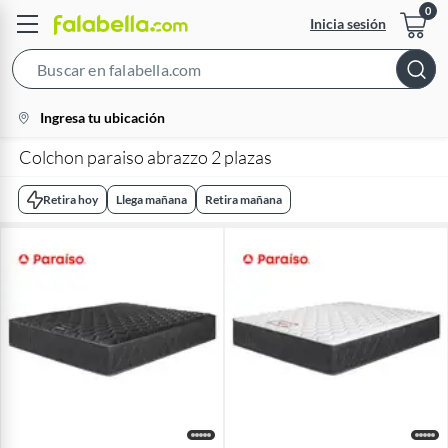
Inicia sesión
Search
Bar
location-
Ingresa tu ubicación
icon
Colchon paraiso abrazzo 2 plazas
Retira hoy
Llega mañana
Retira mañana