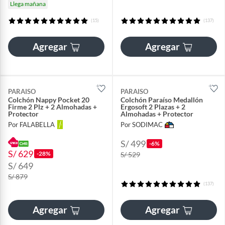
Llega mañana
(15)
(137)
Agregar
Agregar
PARAISO
PARAISO
Colchón Nappy Pocket 20
Colchón Paraíso Medallón
Firme 2 Plz + 2 Almohadas +
Ergosoft 2 Plazas + 2
Protector
Almohadas + Protector
Por FALABELLA
Por SODIMAC
S/ 499
-6%
S/ 629
-28%
S/ 529
S/ 649
S/ 879
(137)
Agregar
Agregar