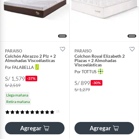
PARAISO
PARAISO
Colchón Abrazzo 2 Plz + 2
Colchon Royal Elizabeth 2
Almohadas Viscoélasticas
Plazas + 2 Almohadas
Viscoelásticas
Por FALABELLA
Por TOTTUS
S/ 1,579
-37%
S/ 899
-30%
S/ 2,519
S/ 1,279
Llega mañana
Retira mañana
(7)
Agregar
Agregar