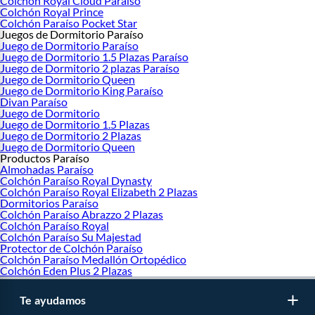
Colchón Royal Cloud Paraíso
Colchón Royal Prince
Colchón Paraíso Pocket Star
Juegos de Dormitorio Paraíso
Juego de Dormitorio Paraíso
Juego de Dormitorio 1.5 Plazas Paraíso
Juego de Dormitorio 2 plazas Paraíso
Juego de Dormitorio Queen
Juego de Dormitorio King Paraíso
Divan Paraíso
Juego de Dormitorio
Juego de Dormitorio 1.5 Plazas
Juego de Dormitorio 2 Plazas
Juego de Dormitorio Queen
Productos Paraíso
Almohadas Paraíso
Colchón Paraíso Royal Dynasty
Colchón Paraíso Royal Elizabeth 2 Plazas
Dormitorios Paraíso
Colchón Paraíso Abrazzo 2 Plazas
Colchón Paraíso Royal
Colchón Paraíso Su Majestad
Protector de Colchón Paraíso
Colchón Paraíso Medallón Ortopédico
Colchón Eden Plus 2 Plazas
Te ayudamos