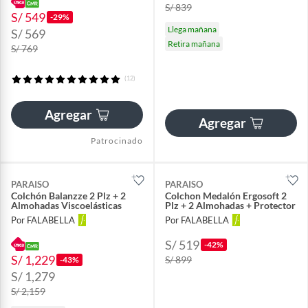
S/ 839
S/ 549
-29%
Llega mañana
S/ 569
Retira mañana
S/ 769
(12)
Agregar
Agregar
Patrocinado
PARAISO
PARAISO
Colchón Balanzze 2 Plz + 2
Colchon Medalón Ergosoft 2
Almohadas Viscoelásticas
Plz + 2 Almohadas + Protector
Por FALABELLA
Por FALABELLA
S/ 519
-42%
S/ 1,229
S/ 899
-43%
S/ 1,279
S/ 2,159