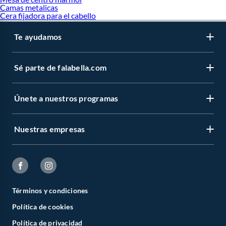
Camas metalicas
Protector termico revlon
Cera fijadora para el cabello
Tinte revlon sin amoniaco
Primer revlon
Te ayudamos
Revlon 1875
Revlon 51
Revlon colorsilk
Revlon colorstay 370
Sé parte de falabella.com
Revlon eyeliner
Revlon kiss
Revlon matte balm 260
Únete a nuestros programas
Revlon paddle dryer
Revlon super lustrous lipstick
Secadora revlon 1875 ionic
Nuestras empresas
Términos y condiciones
Política de cookies
Política de privacidad