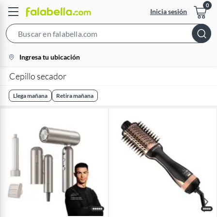
Inicia sesión
Search
Bar
location-
Ingresa tu ubicación
icon
Cepillo secador
Llega mañana
Retira mañana