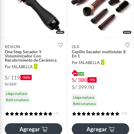
REVLON
ULA
One Step Secador Y
Cepillo Secador multistyler 8
Voluminizador Con
En 1
Recubrimiento de Cerámica
Por FALABELLA
Por FALABELLA
S/ 119
-56%
S/ 380
-5%
S/ 269
S/ 399.90
Llega mañana
Llega mañana
Retira mañana
Retira mañana
(29)
(245)
Agregar
Agregar