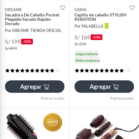
DREAME
GAMA
Secadora De Cabello Pocket
Cepillo de cabello STYLISH
Plegable Secado Rápido
KERATION
Dorado
Por FALABELLA
Por DREAME TIENDA OFICIAL
S/ 169
-43%
S/ 599
-33%
S/ 299
S/ 899
Llega mañana
Retira mañana
(2)
(12)
Agregar
Agregar
Patrocinado
Patrocinado