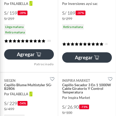
Por FALABELLA
Por Inversiones aysi sac
S/ 159
S/ 189
-39%
-37%
S/ 259
S/ 299
Llega mañana
Retira mañana
Retira mañana
(30)
(6)
Agregar
Agregar
Patrocinado
SIEGEN
INSPIRA MARKET
Cepillo Blume Multistyler SG-
Cepillo Secador 3 En 1 1000W
B2806
Cable Giratorio Y Control
Temperatura
Por FALABELLA
Por Inspira Market
S/ 229
-54%
S/ 26.90
-73%
S/ 499
S/ 100