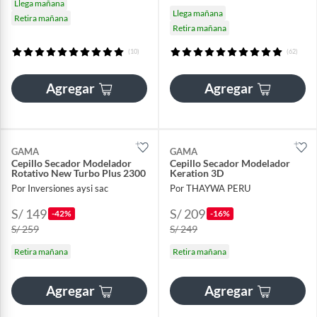
Llega mañana
Llega mañana
Retira mañana
Retira mañana
(10)
(62)
Agregar
Agregar
GAMA
GAMA
Cepillo Secador Modelador
Cepillo Secador Modelador
Rotativo New Turbo Plus 2300
Keration 3D
Por Inversiones aysi sac
Por THAYWA PERU
S/ 149
S/ 209
-42%
-16%
S/ 259
S/ 249
Retira mañana
Retira mañana
Agregar
Agregar