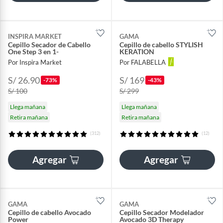
INSPIRA MARKET
GAMA
Cepillo Secador de Cabello
Cepillo de cabello STYLISH
One Step 3 en 1-
KERATION
Por Inspira Market
Por FALABELLA
S/ 26.90
S/ 169
-73%
-43%
S/ 100
S/ 299
Llega mañana
Llega mañana
Retira mañana
Retira mañana
(312)
(12)
Agregar
Agregar
GAMA
GAMA
Cepillo de cabello Avocado
Cepillo Secador Modelador
Power
Avocado 3D Therapy